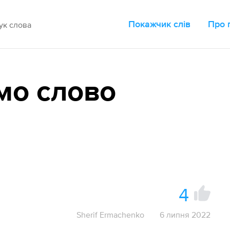
Покажчик слів
Про 
мо слово
4
Sherif Ermachenko
6 липня 2022