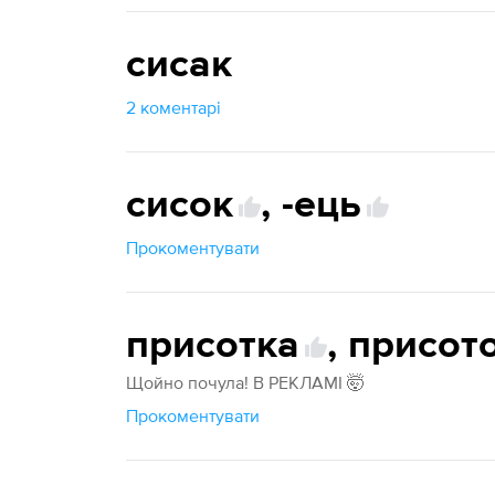
сисак
2 коментарі
сисок
,
-ець
Прокоментувати
присотка
,
присот
Щойно почула! В РЕКЛАМІ 🤯
Прокоментувати