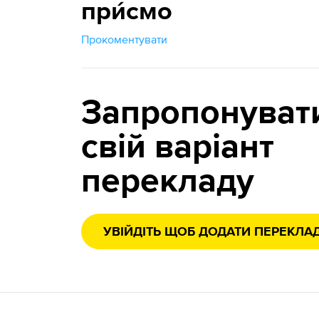
при́смо
Прокоментувати
Запропонуват
свій варіант
перекладу
УВІЙДІТЬ ЩОБ ДОДАТИ ПЕРЕКЛА