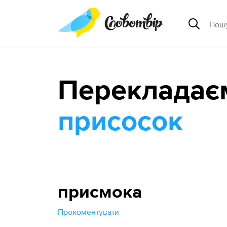
Перекладає
присосок
присмока
Прокоментувати