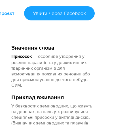
проєкт
Увійти
через Facebook
Значення слова
— особливе утворення у
Присосок
рослин-паразитів та у деяких инших
тваринних організмів для
всмоктування поживних речовин або
для присмоктування до чого-небудь.
СУМ.
Приклад вживання
У безхвостих земноводних, що живуть
на деревах, на пальцях розвинулися
спеціяльні присоски у вигляді дисків.
(Визначник земноводних та плазунів