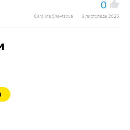
0
Carolina Shevtsova
8 листопада 2025
и
Д