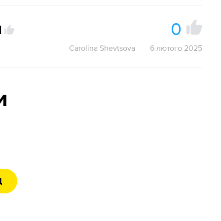
0
ч
Carolina Shevtsova
6 лютого 2025
и
Д