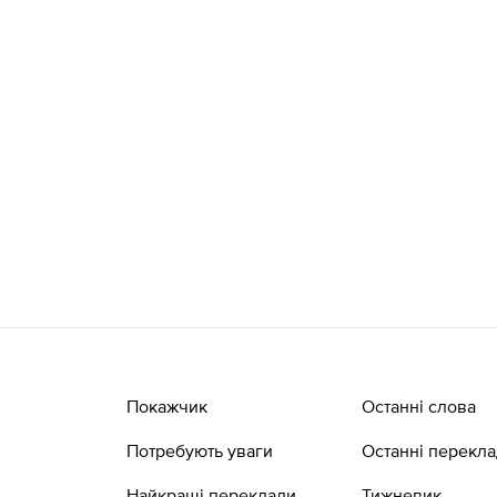
Покажчик
Останні слова
Потребують уваги
Останні перекл
Найкращі переклади
Тижневик