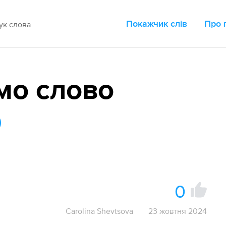
Покажчик слів
Про 
мо слово
р
0
Carolina Shevtsova
23 жовтня 2024