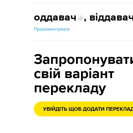
оддавач
,
віддава
Прокоментувати
Запропонуват
свій варіант
перекладу
УВІЙДІТЬ ЩОБ ДОДАТИ ПЕРЕКЛА