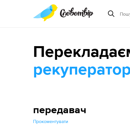
Перекладає
рекуперато
передавач
Прокоментувати