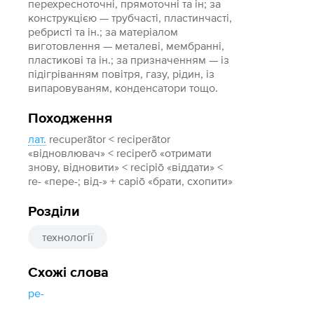
перехресноточні, прямоточні та ін; за
конструкцією — трубчасті, пластинчасті,
ребристі та ін.; за матеріалом
виготовлення — металеві, мембранні,
пластикові та ін.; за призначенням — із
підігріванням повітря, газу, рідин, із
випаровуваням, конденсатори тощо.
Походження
лат.
recuperātor < reciperātor
«відновлювач» < reciperō «отримати
знову, відновити» < recipiō «віддати» <
re- «пере-; від-» +‎ capiō «брати, схопити»
Розділи
технології
Схожі слова
ре-