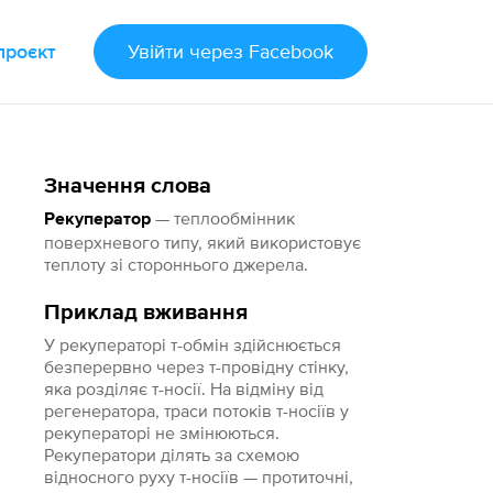
проєкт
Увійти
через Facebook
Значення слова
— теплообмінник
Рекуператор
поверхневого типу, який використовує
теплоту зі стороннього джерела.
Приклад вживання
У рекуператорі т-обмін здійснюється
безперервно через т-провідну стінку,
яка розділяє т-носії. На відміну від
регенератора, траси потоків т-носіїв у
рекуператорі не змінюються.
Рекуператори ділять за схемою
відносного руху т-носіїв — протиточні,