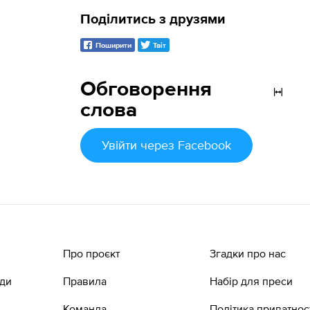
Поділитись з друзями
Поширити
Твіт
Обговорення
слова
Увійти
через Facebook
Про проєкт
Згадки про нас
ади
Правила
Набір для преси
Команда
Політика приватнос