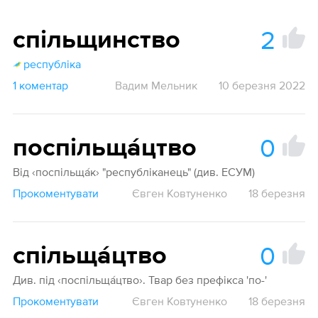
2
спільщинство
республіка
1 коментар
Вадим Мельник
10 березня 2022
0
поспільща́цтво
Від ‹поспільща́к› "республіканець" (див. ЕСУМ)
Прокоментувати
Євген Ковтуненко
18 березня
0
спільща́цтво
Див. під ‹поспільща́цтво›. Твар без префікса 'по-'
Прокоментувати
Євген Ковтуненко
18 березня