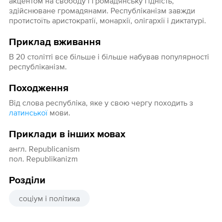
акцентом на свободу і громадянську гідність,
здійснюване громадянами. Республіканізм завжди
протистоїть аристократії, монархії, олігархії і диктатурі.
Приклад вживання
В 20 столітті все більше і більше набував популярності
республіканізм.
Походження
Від слова республіка, яке у свою чергу походить з
латинської
мови.
Приклади в інших мовах
англ. Republicanism
пол. Republikanizm
Розділи
соціум і політика