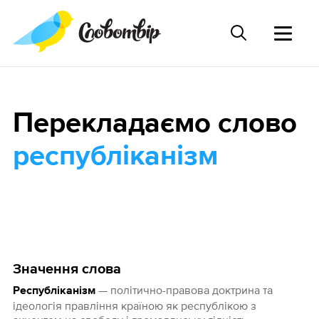
Перекладаємо слово
республіканізм
Значення слова
— політично-правова доктрина та
Республіканізм
ідеологія правління країною як республікою з