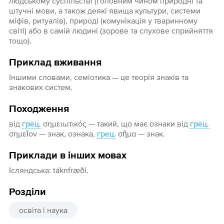
людському суспільстві (головним чином природні та
штучні мови, а також деякі явища культури, системи
міфів, ритуалів), природі (комунікація у тваринному
світі) або в самій людині (зорове та слухове сприйняття
тощо).
Приклад вживання
Іншими словами, семіотика — це теорія знаків та
знакових систем.
Походження
від
грец.
σημειωτικός — такий, що має ознаки від
грец.
σημεῖον — знак, ознака,
грец.
σῆμα — знак.
Приклади в інших мовах
Ісляндська: táknfræði.
Розділи
освіта і наука