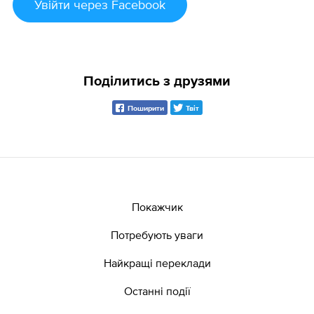
Увійти
через Facebook
Поділитись з друзями
Поширити
Твіт
Покажчик
Потребують уваги
Найкращі переклади
Останні події