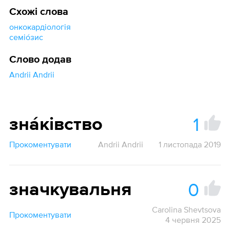
Схожі слова
онкокардіологія
семіо́зис
Слово додав
Andrii Andrii
1
знáківство
Прокоментувати
Andrii Andrii
1 листопада 2019
0
значкувальня
Carolina Shevtsova
Прокоментувати
4 червня 2025