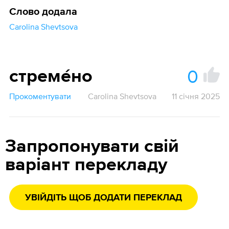
Слово додала
Carolina Shevtsova
0
стреме́но
Прокоментувати
Carolina Shevtsova
11 січня 2025
Запропонувати свій
варіант перекладу
УВІЙДІТЬ ЩОБ ДОДАТИ ПЕРЕКЛАД