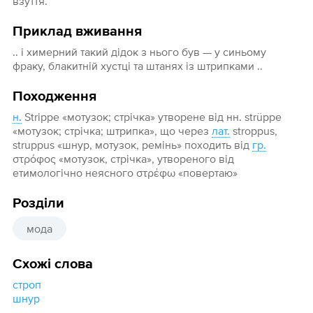
взуття.
Приклад вживання
.. і химерний такий дідок з нього був — у синьому
фраку, блакитній хустці та штанях із штрипками ..
Походження
н.
Strippe «мотузок; стрічка» утворене від нн. strüppe
«мотузок; стрічка; штрипка», що через
лат.
stroppus,
struppus «шнур, мотузок, ремінь» походить від
гр.
στρόφος «мотузок, стрічка», утвореного від
етимологічно неясного στρέφω «повертаю»
Розділи
мода
Схожі слова
строп
шнур