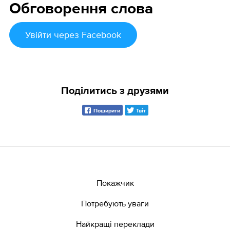
Обговорення слова
Увійти
через Facebook
Поділитись з друзями
Поширити
Твіт
Покажчик
Потребують уваги
Найкращі переклади