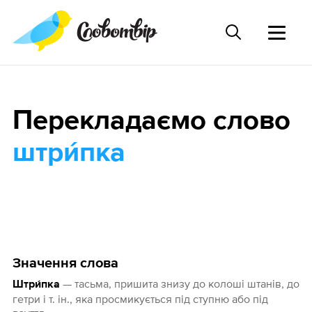
Перекладаємо слово
штри́пка
Значення слова
— тасьма, пришита знизу до колоші штанів, до
Штри́пка
гетри і т. ін., яка просмикується під ступню або під