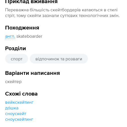
Приклад вживання
Переважна більшість скейтбордерів катаються в стилі
стріт, тому скейти зазнали суттєвих технологічних змін.
Походження
англ.
skateboarder
Розділи
спорт
відпочинок та розваги
Варіанти написання
скейтер
Схожі слова
вейкскейтинг
до́шка
сноускейт
сноускейтинг