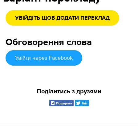
УВІЙДІТЬ ЩОБ ДОДАТИ ПЕРЕКЛАД
Обговорення слова
Увійти
через Facebook
Поділитись з друзями
Поширити
Твіт