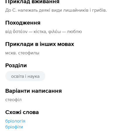
Приклад вживання
До С. належать деякі види лишайників і грибів.
Походження
від ὀστέον — кістка, φιλέω — люблю
Приклади в інших мовах
мскв. стеофилы
Розділи
освіта і наука
Варіанти написання
стеофіл
Схожі слова
бріологія
бріофіти