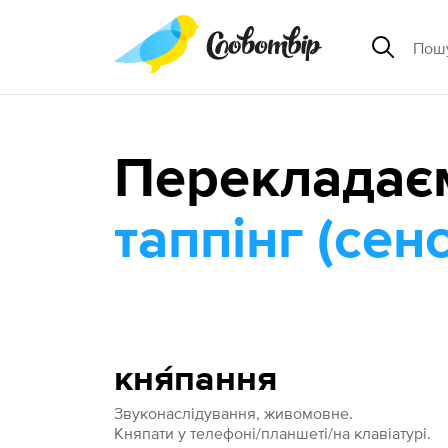
Перекладає
таппінг (сен
кня́пання
Звуконаслідування, живомовне.
Княпати у телефоні/планшеті/на клавіатурі.