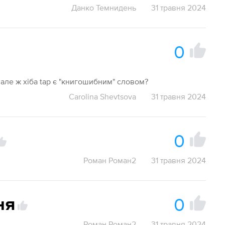
Данко Темнидень
31 травня 2024
0
, але ж хіба tap є "книгошибним" словом?
Carolina Shevtsova
31 травня 2024
0
Роман Роман2
31 травня 2024
0
ня
Роман Роман2
31 травня 2024