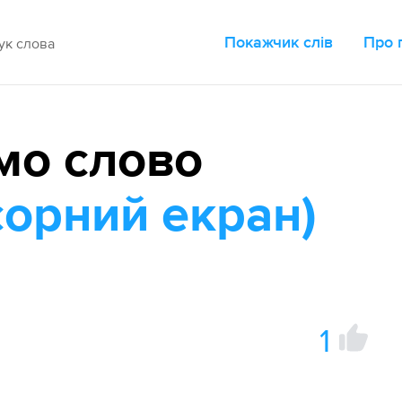
Покажчик слів
Про 
мо слово
сорний екран)
1