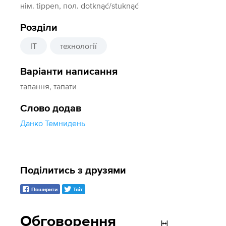
нім. tippen, пол. dotknąć/stuknąć
Розділи
IT
технології
Варіанти написання
тапання, тапати
Слово додав
Данко Темнидень
Поділитись з друзями
Поширити
Твіт
Обговорення