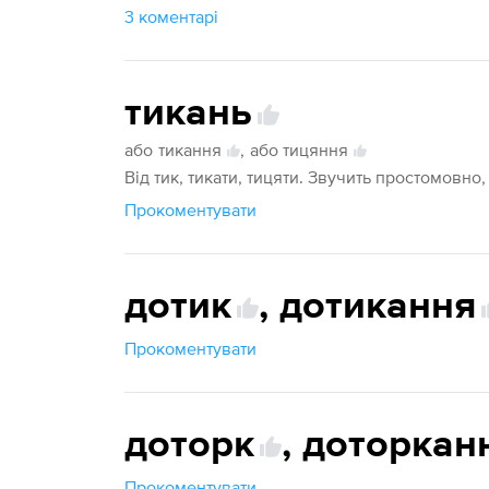
3 коментарі
тикань
або
тикання
,
або тицяння
Від тик, тикати, тицяти. Звучить простомовно
Прокоментувати
дотик
,
дотикання
Прокоментувати
доторк
,
доторкан
Прокоментувати