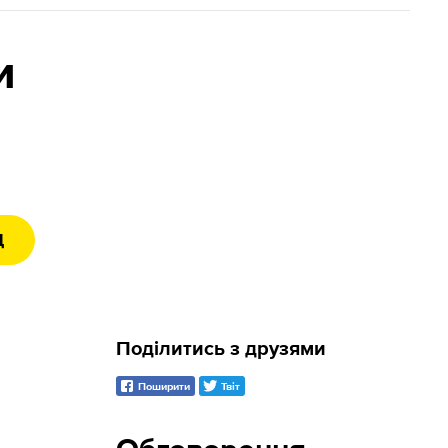
и
Д
Поділитись з друзями
Поширити
Твіт