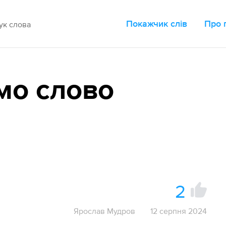
Покажчик слів
Про 
мо слово
2
Ярослав Мудров
12 серпня 2024