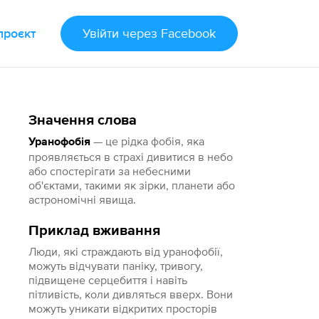
проєкт
Увійти
через Facebook
Значення слова
— це рідка фобія, яка
Уранофобія
проявляється в страхі дивитися в небо
або спостерігати за небесними
об'єктами, такими як зірки, планети або
астрономічні явища.
Приклад вживання
Люди, які страждають від уранофобії,
можуть відчувати паніку, тривогу,
підвищене серцебиття і навіть
пітливість, коли дивляться вверх. Вони
можуть уникати відкритих просторів