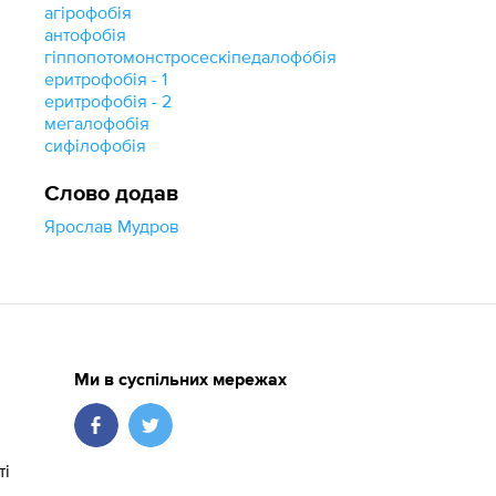
агірофобія
антофобія
гіппопотомонстросескіпедалофо́бія
еритрофобія - 1
еритрофобія - 2
мегалофобія
сифілофобія
Слово додав
Ярослав Мудров
Ми в суспільних мережах
ті