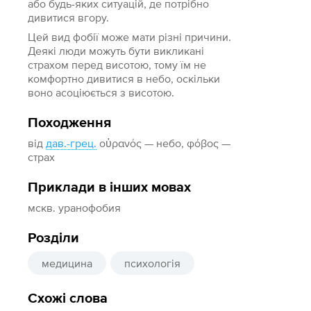
або будь-яких ситуацій, де потрібно
дивитися вгору.
Цей вид фобії може мати різні причини.
Деякі люди можуть бути викликані
страхом перед висотою, тому їм не
комфортно дивитися в небо, оскільки
воно асоціюється з висотою.
Походження
від
дав.-грец.
οὐρανός — небо, φόβος —
страх
Приклади в інших мовах
мскв. уранофобия
Розділи
медицина
психологія
Схожі слова