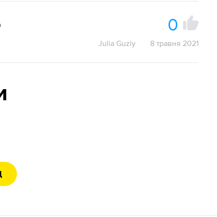
0
ю
Julia Guziy
8 травня 2021
и
Д