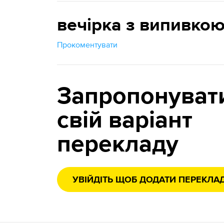
вечірка з випивко
Прокоментувати
Запропонуват
свій варіант
перекладу
УВІЙДІТЬ ЩОБ ДОДАТИ ПЕРЕКЛА