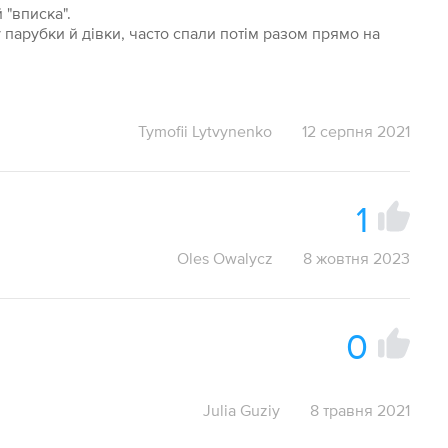
 "вписка".
парубки й дівки, часто спали потім разом прямо на
Tymofii Lytvynenko
12 серпня 2021
1
Oles Owalycz
8 жовтня 2023
0
Julia Guziy
8 травня 2021