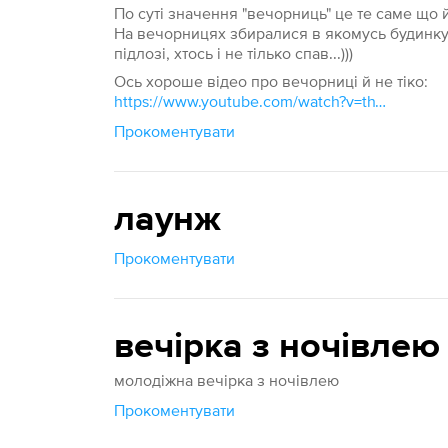
По суті значення "вечорниць" це те саме що й
На вечорницях збиралися в якомусь будинку 
підлозі, хтось і не тілько спав...)))
Ось хороше відео про вечорниці й не тіко:
https://www.youtube.com/watch?v=thVbHyxefZY
Прокоментувати
лаунж
Прокоментувати
вечірка з ночівлею
молодіжна вечірка з ночівлею
Прокоментувати