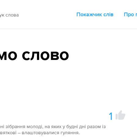
Покажчик слів
Про 
мо слово
1
і зібрання молоді, на яких у будні дні разом із
святкові – влаштовувалися гуляння.