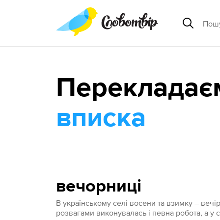
Перекладає
вписка
вечорниці
В українському селі восени та взимку – вечірн
розвагами виконувалась і певна робота, а у 