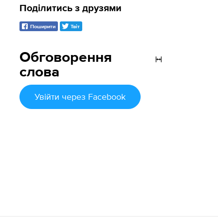
Поділитись з друзями
Поширити
Твіт
Обговорення
слова
Увійти
через Facebook