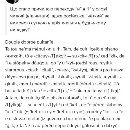
Що стало причиною переходу “и” в “і” у слові
читкий (від читати), адже російське “чёткий” за
вимовою суттєво відрізняється в будь-якому
випадку?
Dougie dobroe puitanïe.
Ta tou ne’ma ménui ‹и› u ‹і›. Tam, de cuiriliçeiõ e pisano
‹читкий›, tô e ‹citcuy› /t͡ʃɪtkɘ̞j/ — su ‹cit-› /t͡ʃɪt-/ œd *kit-, de
*i e stõpeiny dóugotui do *y u *kyt- (œdsi rous. ‹cytiti›,
starorous. ‹cèsti› “citati”, ‹cesty›, *kyt-tys), pitima pro truava
déyeslova (na pr., ‹byrati : -birati›, ‹syrati : -sirati›, ‹gyrati : -
girati›, ‹merti (mèreti) : -mirati›, ‹derti (dèreti) : -dirati›). Tô
bui ‹citati› /t͡ʃɪtatɪ/ → ‹cit-› /t͡ʃɪt-/ + *-uk- → ‹citcuy› /t͡ʃɪtkɘ̞j/.
A tam, de cuiriliçeiõ e pisano ‹чіткий›, to tô e ‹ceûtcuy›
/t͡ʃytkɘ̞j/ — su ‹ceût-› /t͡ʃyt-/ œd *ket-, de *e pèrêd slabomy
*u u *-uk- (← *ket-uk-u-y ← *ket-uk-o-yos); coreiny *ket- su *e
e u slovax: ‹ceta› (iz govorœu bez ménui *e po plaxotnéx
*g, k, x ta */j/ u /o/ pèrêd nepèrêdnyui gòlôsnui u dalxyé