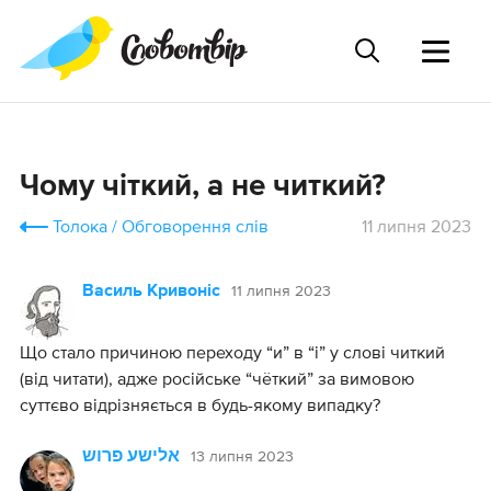
Чому чіткий, а не читкий?
Толока
Обговорення слів
11 липня 2023
11 липня 2023
Василь Кривоніс
Що стало причиною переходу “и” в “і” у слові читкий
(від читати), адже російське “чёткий” за вимовою
суттєво відрізняється в будь-якому випадку?
13 липня 2023
אלישע פרוש