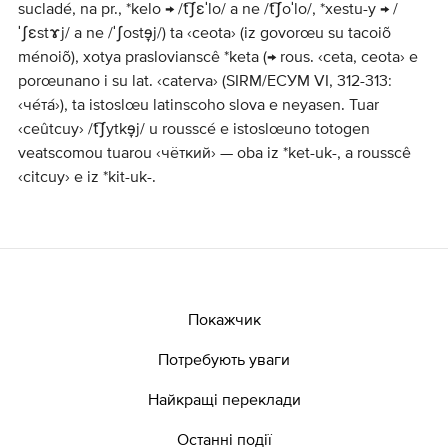
sucladé, na pr., *kelo → /t͡ʃɛˈlo/ a ne /t͡ʃoˈlo/, *xestu-y → /
ˈʃɛstɤj/ a ne /ˈʃostɘ̞j/) ta ‹ceota› (iz govorœu su tacoiõ
ménoiõ), xotya praslovianscê *keta (→ rous. ‹ceta, ceota› e
porœunano i su lat. ‹caterva› (SIRM/ЕСУМ VI, 312-313:
‹че́та́›), ta istoslœu latinscoho slova e neyasen. Tuar
‹ceûtcuy› /t͡ʃytkɘ̞j/ u rousscé e istoslœuno totogen
veatscomou tuarou ‹чёткий› — oba iz *ket-uk-, a rousscê
‹citcuy› e iz *kit-uk-.
Покажчик
Потребують уваги
Найкращі переклади
Останні події