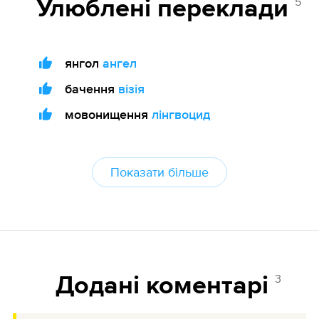
5
Улюблені переклади
янгол
ангел
бачення
візія
мовонищення
лінгвоцид
Показати більше
3
Додані коментарі