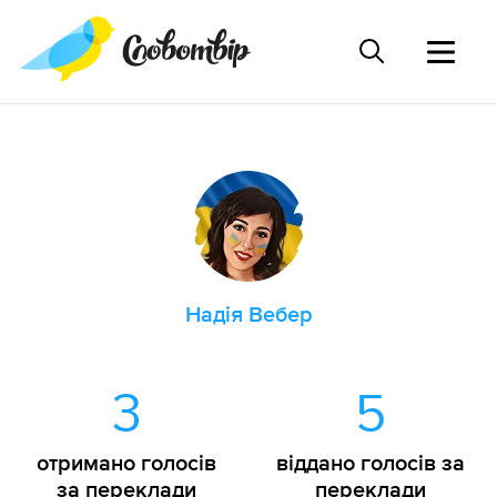
Надія Вебер
3
5
отримано голосів
віддано голосів за
за переклади
переклади