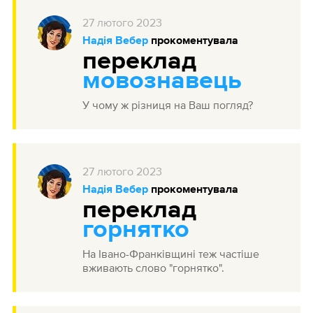
27
лютого
2023
Надія Вебер
прокоментувала
переклад
мовознавець
У чому ж різниця на Ваш погляд?
27
лютого
2023
Надія Вебер
прокоментувала
переклад
горнятко
На Івано-Франківщині теж частіше
вживають слово "горнятко".