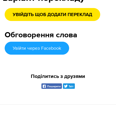
УВІЙДІТЬ ЩОБ ДОДАТИ ПЕРЕКЛАД
Обговорення слова
Увійти
через Facebook
Поділитись з друзями
Поширити
Твіт