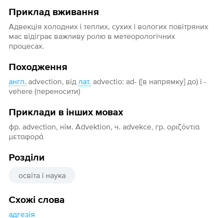
Приклад вживання
Адвекція холодних і теплих, сухих і вологих повітряних
мас відіграє важливу ролю в метеорологічних
процесах.
Походження
англ.
advection, від
лат.
advectio: ad- ([в напрямку] до) і -
vehere (переносити)
Приклади в інших мовах
фр. advection, нім. Advektion, ч. advekce, гр. οριζόντια
μεταφορά
Розділи
освіта і наука
Схожі слова
адгезія