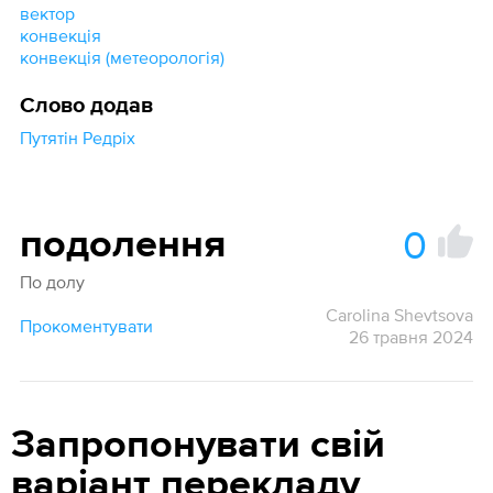
вектор
конвекція
конвекція (метеорологія)
Слово додав
Путятін Редріх
0
подолення
По долу
Carolina Shevtsova
Прокоментувати
26 травня 2024
Запропонувати свій
варіант перекладу