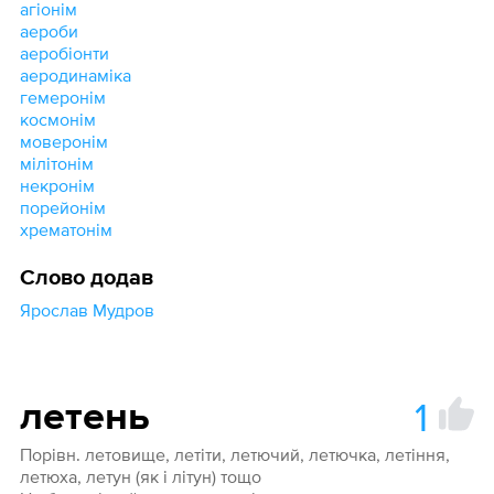
агіонім
аероби
аеробіонти
аеродинаміка
гемеронім
космонім
моверонім
мілітонім
некронім
порейонім
хрематонім
Слово додав
Ярослав Мудров
1
летень
Порівн. летовище, летіти, летючий, летючка, летіння,
летюха, летун (як і літун) тощо