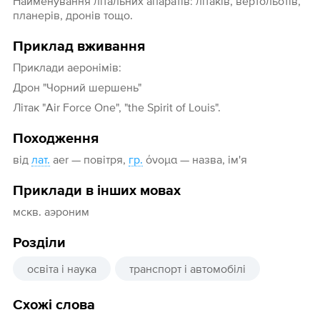
Найменування літальних апаратів: літаків, вертольотів,
планерів, дронів тощо.
Приклад вживання
Приклади аеронімів:
Дрон "Чорний шершень"
Літак "Air Force One", "the Spirit of Louis".
Походження
від
лат.
aer — повітря,
гр.
όνομα — назва, ім'я
Приклади в інших мовах
мскв. аэроним
Розділи
освіта і наука
транспорт і автомобілі
Схожі слова