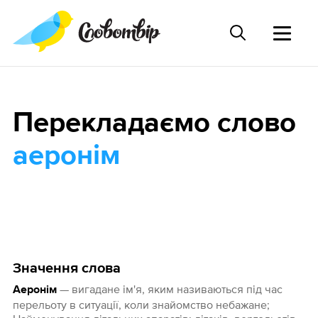
Перекладаємо слово
аеронім
Значення слова
— вигадане ім'я, яким називаються під час
Аеронім
перельоту в ситуації, коли знайомство небажане;