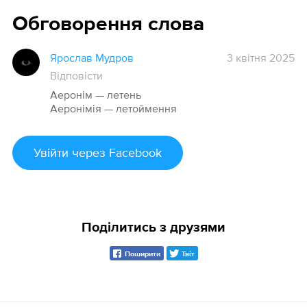
Обговорення слова
Ярослав Мудров
3 квітня 2025
Відповісти
Аеронім — летень
Аеронімія — летоймення
Увійти
через Facebook
Поділитись з друзями
Поширити
Твіт