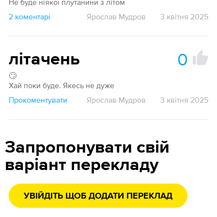
Не буде ніякої плутанини з літом
2 коментарі
Ярослав Мудров
3 квітня 2025
0
літачень
🙄
Хай поки буде. Якесь не дуже
Прокоментувати
Ярослав Мудров
3 квітня 2025
Запропонувати свій
варіант перекладу
УВІЙДІТЬ ЩОБ ДОДАТИ ПЕРЕКЛАД