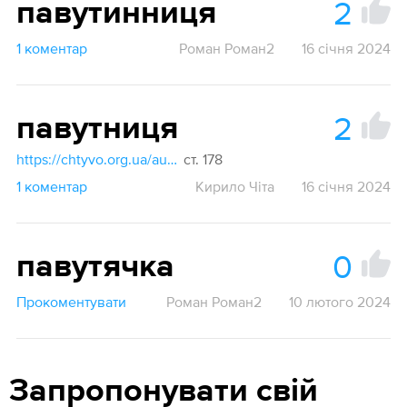
2
павутинниця
1 коментар
Роман Роман2
16 січня 2024
2
павутниця
https://chtyvo.org.ua/authors/Nechai_Stanislav/Rosiisko_-_ukrainskyi_medychnyi_slovnyk_z_inshomovnymy_nazvamy_2003/
ст. 178
1 коментар
Кирило Чіта
16 січня 2024
0
павутячка
Прокоментувати
Роман Роман2
10 лютого 2024
Запропонувати свій