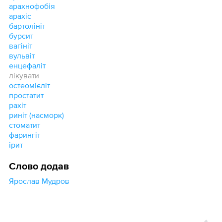
арахнофобія
арахіс
бартолініт
бурсит
вагініт
вульвіт
енцефаліт
лікувати
остеомієліт
простатит
рахіт
риніт (насморк)
стоматит
фарингіт
ірит
Слово додав
Ярослав Мудров