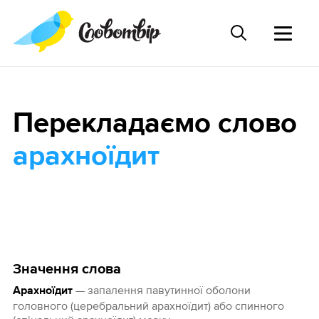
Перекладаємо слово
арахноїдит
Значення слова
— запалення павутинної оболони
Арахноїдит
головного (церебральний арахноїдит) або спинного