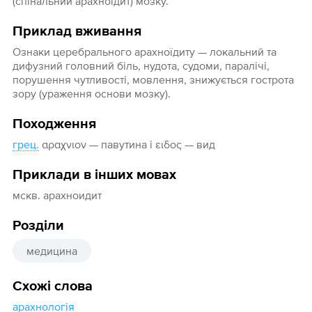
(спінальний арахноїдит) мозку.
Приклад вживання
Ознаки церебрального арахноїдиту — локальний та
дифузний головний біль, нудота, судоми, паралічі,
порушення чутливості, мовлення, знижується гострота
зору (ураження основи мозку).
Походження
грец.
αραχνιον — павутина і ειδος — вид
Приклади в інших мовах
мскв. арахноидит
Розділи
медицина
Схожі слова
арахнологія