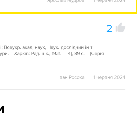
Ярослав Мудров
1 червня 2024
2
; Всеукр. акад. наук, Наук.-дослідчий ін-т
. – Харків: Рад. шк., 1931. – [4], 89 c. – (Серія
Іван Росоха
1 червня 2024
и