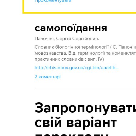
Прокоментувати
самопоїдання
Паночіні, Сергій Сергійович.
Словник біологічної термінології / С. Паночіні
мовознавства, Від. термінології та номенклятури
практичних словників ; вип. IV)
http://irbis-nbuv.gov.ua/cgi-bin/ua/elib.exe?Z21ID=&I21DBN=UKRLIB&P21DBN=UKRLIB&S21STN=1&S21REF=10&S21FMT=online_book&C21COM=S&S21CNR=20&S21P01=0&S21P02=0&S21P03=FF=&S21STR=ukr0004542
2 коментарі
Запропонуват
свій варіант