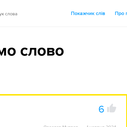
Покажчик слів
Про 
мо слово
6