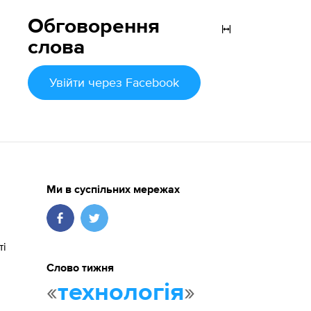
Обговорення
слова
Увійти
через Facebook
Ми в суспільних мережах
ті
Слово тижня
«
»
технологія