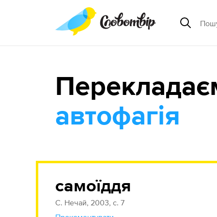
Перекладає
автофагія
самоїддя
С. Нечай, 2003, с. 7