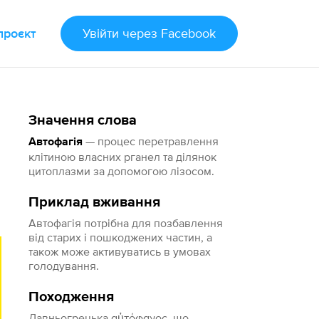
проєкт
Увійти
через Facebook
Значення слова
— процес перетравлення
Автофагія
клітиною власних рганел та ділянок
цитоплазми за допомогою лізосом.
Приклад вживання
Автофагія потрібна для позбавлення
від старих і пошкоджених частин, а
також може активуватись в умовах
голодування.
Походження
Давньогрецька αὐτόφαγος, що