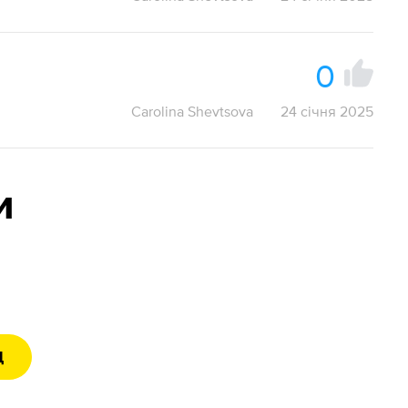
0
Carolina Shevtsova
24 січня 2025
и
Д