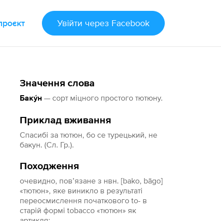
проєкт
Увійти
через Facebook
Значення слова
— сорт міцного простого тютюну.
Баку́н
Приклад вживання
Спасибі за тютюн, бо се турецький, не
бакун. (Сл. Гр.).
Походження
очевидно, пов’язане з нвн. [bako, bāgo]
«тютюн», яке виникло в результаті
переосмислення початкового to- в
старій формі tobacco «тютюн» як
артикля;