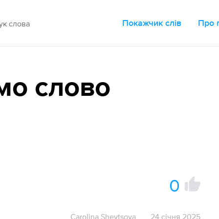
Покажчик слів
Про 
мо слово
0
Carolina Shevtsova
24 січня 2025