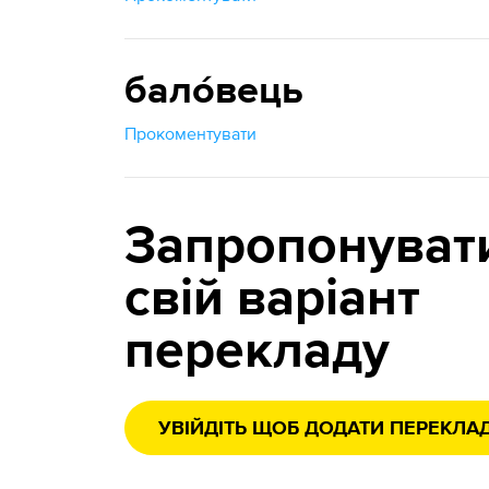
бало́вець
Прокоментувати
Запропонуват
свій варіант
перекладу
УВІЙДІТЬ ЩОБ ДОДАТИ ПЕРЕКЛА