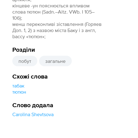
кінцеве -ун пояснюється впливом
слова тютюн (Sadn.–Aitz. VWb. І 105–
106);
менш переконливі зіставлення (Горяев
Доп. 1, 2) з назвою міста Баку і з англ,
baccy «тютюн»;
Розділи
побут
загальне
Схожі слова
табак
тютюн
Слово додала
Carolina Shevtsova