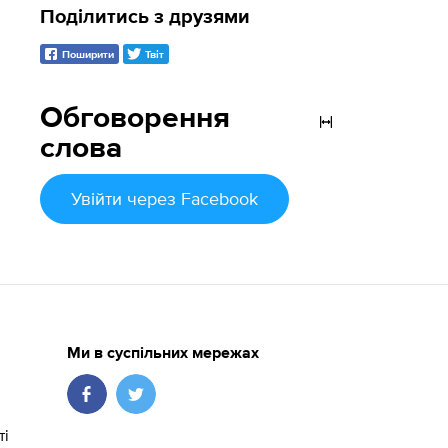
Поділитись з друзями
Поширити
Твіт
Обговорення
слова
Увійти
через Facebook
Ми в суспільних мережах
ті