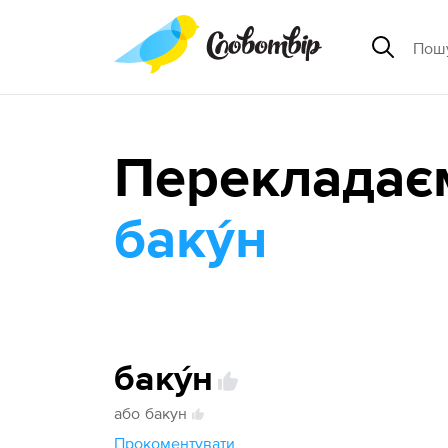
Перекладає
баку́н
баку́н
або
бакун
Прокоментувати