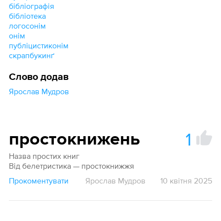
бібліографія
бібліотека
логосонім
онім
публіцистиконім
скрапбукинґ
Слово додав
Ярослав Мудров
1
простокнижень
Назва простих книг
Від белетристика — простокнижжя
Прокоментувати
Ярослав Мудров
10 квітня 2025