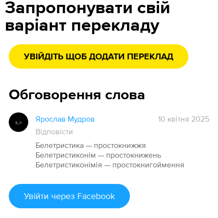
Запропонувати свій
варіант перекладу
УВІЙДІТЬ ЩОБ ДОДАТИ ПЕРЕКЛАД
Обговорення слова
Ярослав Мудров
10 квітня 2025
Відповісти
Белетристика — простокнижжя
Белетристиконім — простокнижень
Белетристиконімія — простокнигоймення
Увійти
через Facebook