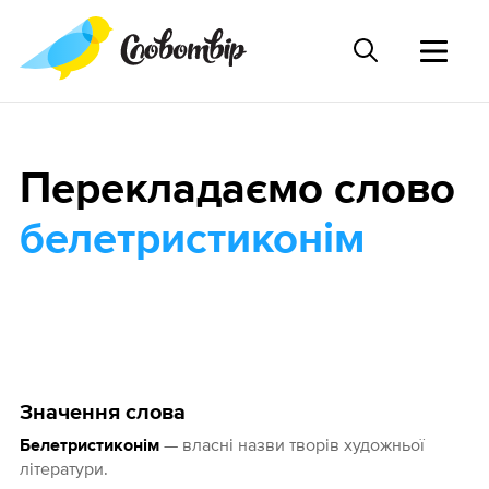
Перекладаємо слово
белетристиконім
Значення слова
— власні назви творів художньої
Белетристиконім
літератури.