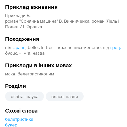
Приклад вживання
Приклади Б.:
роман "Сонячна машина" В. Винниченка, роман "Лель і
Полель" І. Франка.
Походження
від
франц.
belles lettres – красне письменство, від
грец.
όνομα – ім’я, назва
Приклади в інших мовах
мскв. белетристиконим
Розділи
освіта і наука
власні назви
Схожі слова
белетристика
букер