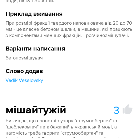
води, піску і жорстви.
Приклад вживання
При розмірі фракції твердого наповнювача від 20 до 70
мм - це власне бетономішалки, а машини, які працюють
з компонентами менших фракцій, - розчинозмішувачі.
Варіанти написання
бетонозмішувач
Слово додав
Vadik Veselovsky
3
мішайтужій
Виглядає, що словотвір узору "струмообертач" та
"шаблековтач" не є бажаний в українській мові, а
натомість треба творити "струмообертач" та