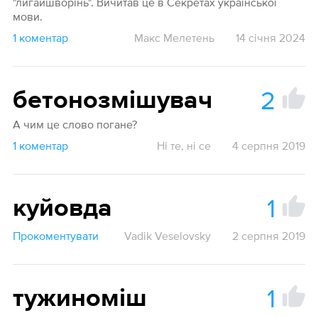
"лигайшворінь". Вичитав це в Секретах української
мови.
1 коментар
Макс Мелетень
14 січня 2024
2
бетонозмішувач
А чим це слово погане?
1 коментар
Ні те, ні се
4 серпня 2019
1
куйовда
Прокоментувати
Vadik Veselovsky
2 серпня 2019
1
тужиноміш