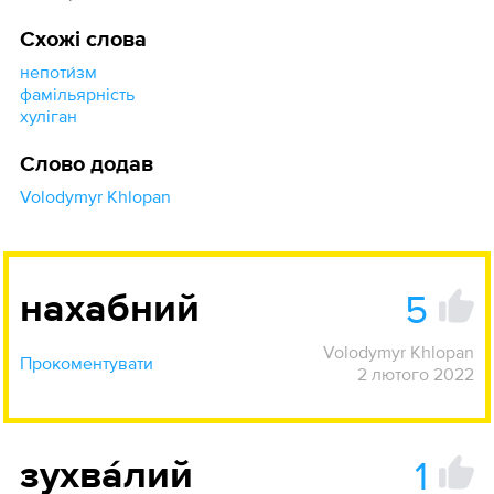
Схожі слова
непоти́зм
фамільярність
хуліган
Слово додав
Volodymyr Khlopan
5
нахабний
Volodymyr Khlopan
Прокоментувати
2 лютого 2022
1
зухва́лий