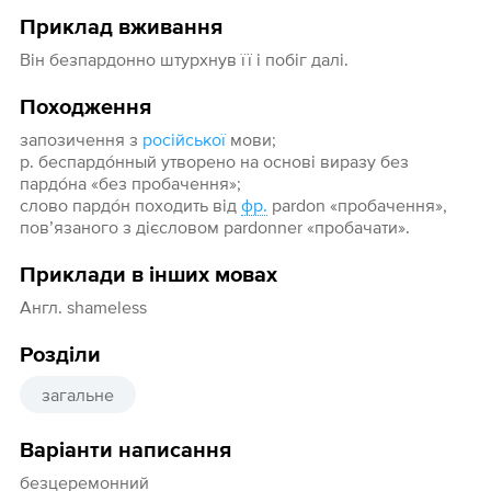
Приклад вживання
Він безпардонно штурхнув її і побіг далі.
Походження
запозичення з
російської
мови;
р. беспардо́нный утворено на основі виразу без
пардо́на «без пробачення»;
слово пардо́н походить від
фр.
pardon «пробачення»,
пов’язаного з дієсловом pardonner «пробачати».
Приклади в інших мовах
Англ. shameless
Розділи
загальне
Варіанти написання
безцеремонний