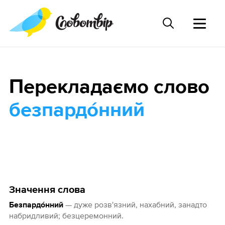
Перекладаємо слово
безпардо́нний
Значення слова
— дуже розв'язний, нахабний, занадто
Безпардо́нний
набридливий; безцеремонний.