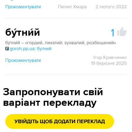
Прокоментувати
Пилип Хмара
2 лютого 2022
1
бу́тни́й
бу́тни́й – «гордий, пихатий; зухвалий, розбещений»
goroh.pp.ua: бутний
Ігор Кравченко
Прокоментувати
19 березня 2025
Запропонувати свій
варіант перекладу
УВІЙДІТЬ ЩОБ ДОДАТИ ПЕРЕКЛАД