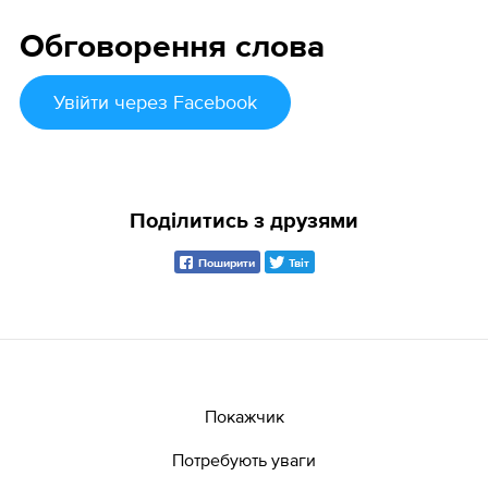
Обговорення слова
Увійти
через Facebook
Поділитись з друзями
Поширити
Твіт
Покажчик
Потребують уваги