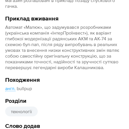
магазин розташовані в прикладі позаду спускового
гачка.
Приклад вживання
Автомат «Малюк», що задумувався розробниками
(українська компанія «ІнтерПроІнвест»), як варіант
глибокої модернізації радянських АКМ та АК-74 за
схемою бул-пап, після ряду випробувань в реальних
умовах та внесення низки конструктивних змін являє
собою самостійну оригінальну конструкцію, що за
показниками точності, надійності та зручності суттєво
перевершує легендарні вироби Калашникова.
Походження
англ.
bullpup
Розділи
технології
Слово додав