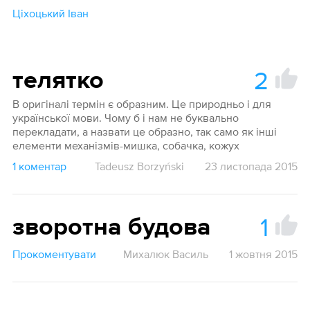
Ціхоцький Іван
2
телятко
В оригіналі термін є образним. Це природньо і для
української мови. Чому б і нам не буквально
перекладати, а назвати це образно, так само як інші
елементи механізмів-мишка, собачка, кожух
1 коментар
Tadeusz Borzyński
23 листопада 2015
1
зворотна будова
Прокоментувати
Михалюк Василь
1 жовтня 2015