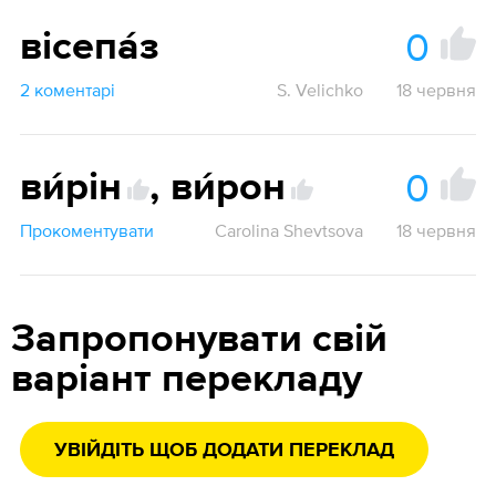
0
вісепа́з
2 коментарі
S. Velichko
18 червня
0
ви́рін
,
ви́рон
Прокоментувати
Carolina Shevtsova
18 червня
Запропонувати свій
варіант перекладу
УВІЙДІТЬ ЩОБ ДОДАТИ ПЕРЕКЛАД