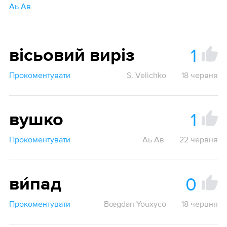
Аь Ав
1
вісьовий виріз
Прокоментувати
S. Velichko
18 червня
1
вушко
Прокоментувати
Аь Ав
22 червня
0
ви́пад
Прокоментувати
Bœgdan Youxyco
18 червня