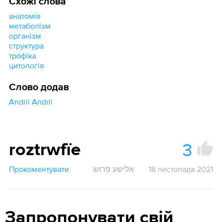
Схожі слова
анатомія
метаболізм
організм
структура
тро́фіка
цитологія
Слово додав
Andrii Andrii
3
roztrwfïe
Прокоментувати
אלישע פרוש
18 листопада 2021
Запропонувати свій