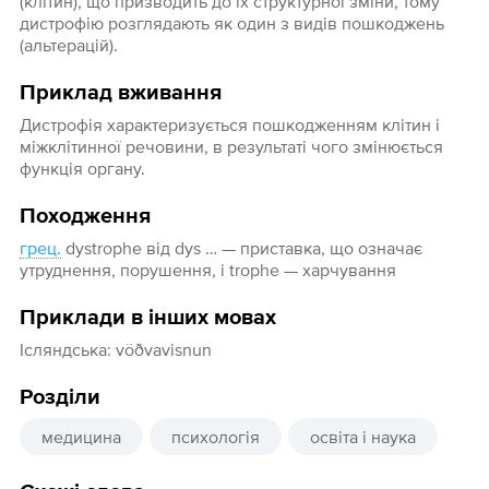
(клітин), що призводить до їх структурної зміни, тому
дистрофію розглядають як один з видів пошкоджень
(альтерацій).
Приклад вживання
Дистрофія характеризується пошкодженням клітин і
міжклітинної речовини, в результаті чого змінюється
функція органу.
Походження
грец.
dystrophe від dys … — приставка, що означає
утруднення, порушення, і trophe — харчування
Приклади в інших мовах
Ісляндська: vöðvavisnun
Розділи
медицина
психологія
освіта і наука