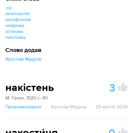
-оз
екзоскелет
екзофтальм
неврома
остеома
папілома
Слово додав
Ярослав Мудров
3
накістень
М. Галин, 1920 с. 40
Прокоментувати
Ярослав Мудров
28 квітня 2024
0