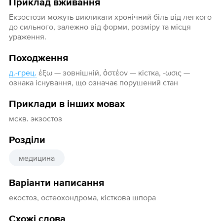
Приклад вживання
Екзостози можуть викликати хронічний біль від легкого
до сильного, залежно від форми, розміру та місця
ураження.
Походження
д.-грец.
έξω — зовнішній, ὀστέον — кістка, -ωσις —
ознака існування, що означає порушений стан
Приклади в інших мовах
мскв. экзостоз
Розділи
медицина
Варіанти написання
екостоз, остеохондрома, кісткова шпора
Схожі слова