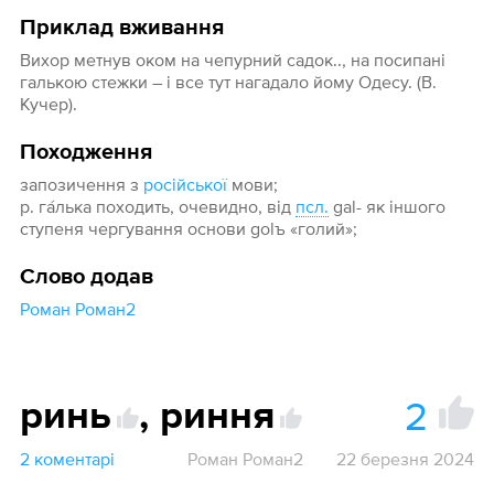
Приклад вживання
Вихор метнув оком на чепурний садок.., на посипані
галькою стежки – і все тут нагадало йому Одесу. (В.
Кучер).
Походження
запозичення з
російської
мови;
р. га́лька походить, очевидно, від
псл.
gal- як іншого
ступеня чергування основи golъ «голий»;
Слово додав
Роман Роман2
2
ринь
,
риння
2 коментарі
Роман Роман2
22 березня 2024