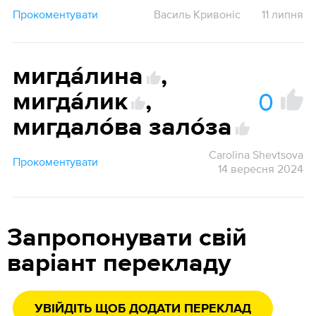
Прокоментувати
Василь Кривоніс
11 липня
мигда́лина
,
0
мигда́лик
,
мигдало́ва зало́за
Carolina Shevtsova
Прокоментувати
14 вересня 2024
Запропонувати свій
варіант перекладу
УВІЙДІТЬ ЩОБ ДОДАТИ ПЕРЕКЛАД