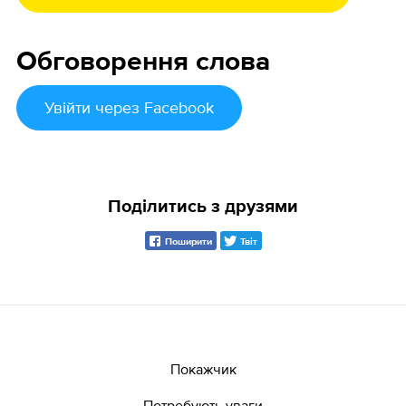
Обговорення слова
Увійти
через Facebook
Поділитись з друзями
Поширити
Твіт
Покажчик
Потребують уваги