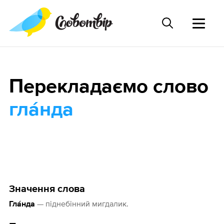
Перекладаємо слово
гла́нда
Значення слова
— піднебінний мигдалик.
Гла́нда