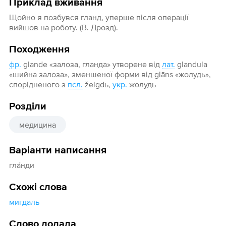
Приклад вживання
Щойно я позбувся гланд, уперше після операції
вийшов на роботу. (В. Дрозд).
Походження
фр.
glande «залоза, гланда» утворене від
лат.
glandula
«шийна залоза», зменшеної форми від glāns «жолудь»,
спорідненого з
псл.
želgdь,
укр.
жолудь
Розділи
медицина
Варіанти написання
гла́нди
Схожі слова
мигдаль
Слово додала