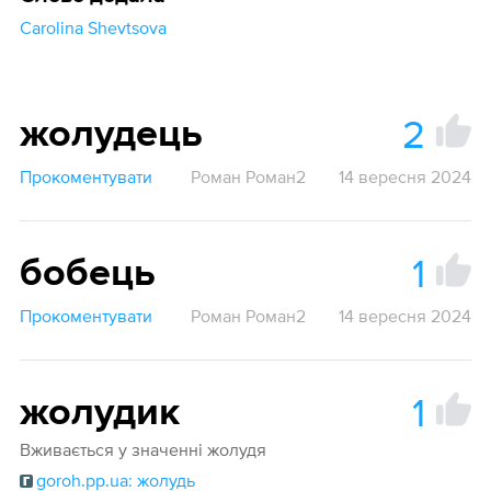
Carolina Shevtsova
2
жолудець
Прокоментувати
Роман Роман2
14 вересня 2024
1
бобець
Прокоментувати
Роман Роман2
14 вересня 2024
1
жолудик
Вживається у значенні жолудя
goroh.pp.ua: жолудь