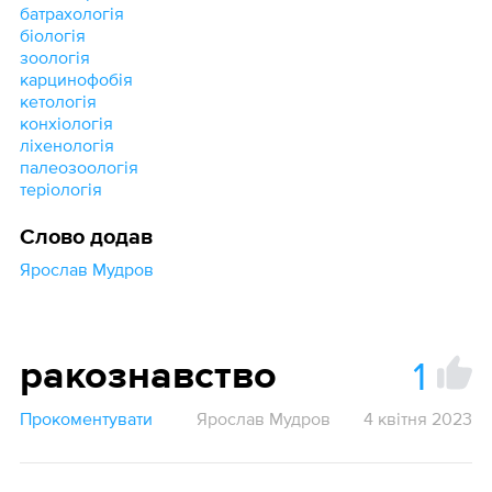
батрахологія
біологія
зоологія
карцинофобія
кетологія
конхіологія
ліхенологія
палеозоологія
теріологія
Слово додав
Ярослав Мудров
1
ракознавство
Прокоментувати
Ярослав Мудров
4 квітня 2023