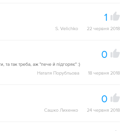
1
S. Velichko
22 червня 2018
0
 та так треба, аж "пече й підгоряє" :)
Наталя Порубльова
18 червня 2018
0
Сашко Лихенко
24 червня 2018