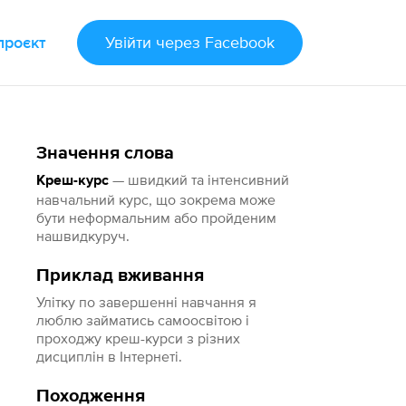
проєкт
Увійти
через Facebook
Значення слова
— швидкий та інтенсивний
Креш-курс
навчальний курс, що зокрема може
бути неформальним або пройденим
нашвидкуруч.
Приклад вживання
Улітку по завершенні навчання я
люблю займатись самоосвітою і
проходжу креш-курси з різних
дисциплін в Інтернеті.
Походження