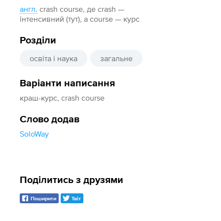
англ.
crash course, де crash —
інтенсивний (тут), а course — курс
Розділи
освіта і наука
загальне
Варіанти написання
краш-курс, crash course
Слово додав
SoloWay
Поділитись з друзями
Поширити
Твіт