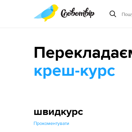
Перекладає
креш-курс
швидкурс
Прокоментувати