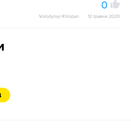
0
Volodymyr Khlopan
12 травня 2020
и
Д