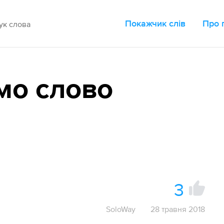
Покажчик слів
Про 
мо слово
3
SoloWay
28 травня 2018