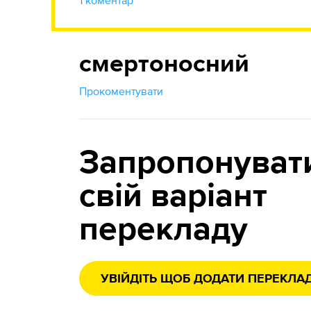
1 коментар
смертоносний
Прокоментувати
Запропонуват
свій варіант
перекладу
УВІЙДІТЬ ЩОБ ДОДАТИ ПЕРЕКЛА