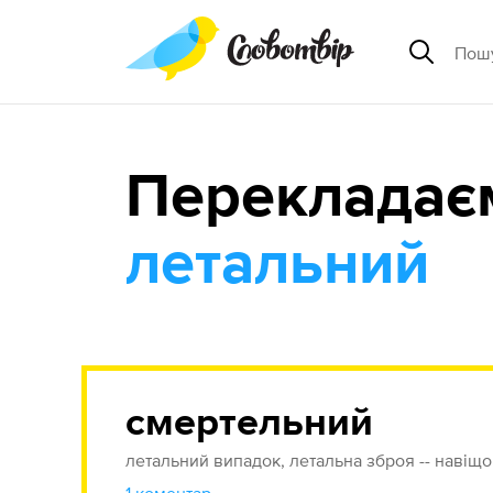
Перекладає
летальний
смертельний
летальний випадок, летальна зброя -- навіщ