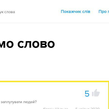
Покажчик слів
Про 
мо слово
5
о заплутувати людей?