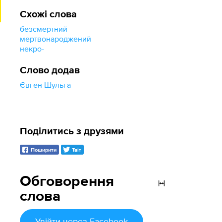
Схожі слова
безсмертний
мертвонароджений
некро-
Слово додав
Євген Шульга
Поділитись з друзями
Поширити
Твіт
Обговорення
слова
Увійти
через Facebook