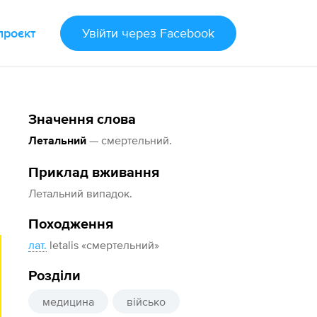
проєкт
Увійти
через Facebook
Значення слова
— смертельний.
Летальний
Приклад вживання
Летальний випадок.
Походження
лат.
letalis «смертельний»
Розділи
медицина
військо