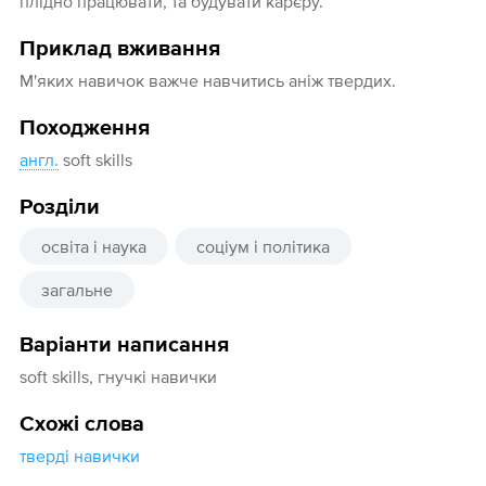
плідно працювати, та будувати карєру.
Приклад вживання
М'яких навичок важче навчитись аніж твердих.
Походження
англ.
soft skills
Розділи
освіта і наука
соціум і політика
загальне
Варіанти написання
soft skills, гнучкі навички
Схожі слова
тверді навички