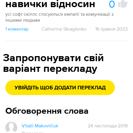
0
навички відносин
усі софт скіллс стосуються емпатії та комунікації з
іншими людьми
1 коментар
Catherine Skraglenko
16 травня 2023
Запропонувати свій
варіант перекладу
УВІЙДІТЬ ЩОБ ДОДАТИ ПЕРЕКЛАД
Обговорення слова
Vitalii Makoviičuk
24 листопада 2019