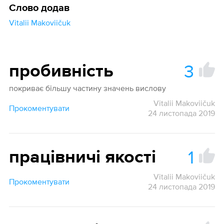
Слово додав
Vitalii Makoviičuk
3
пробивність
покриває більшу частину значень вислову
Vitalii Makoviičuk
Прокоментувати
24 листопада 2019
1
працівничі якості
Vitalii Makoviičuk
Прокоментувати
24 листопада 2019