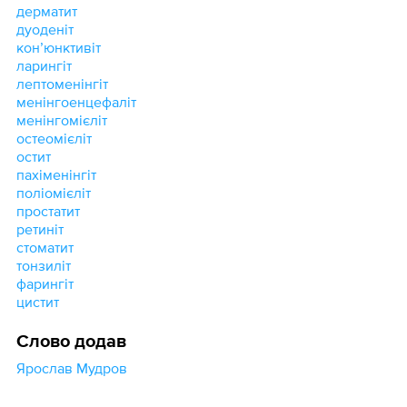
дерматит
дуоденіт
конʼюнктивіт
ларингіт
лептоменінгіт
менінгоенцефаліт
менінгомієліт
остеомієліт
остит
пахіменінгіт
поліомієліт
простатит
ретиніт
стоматит
тонзиліт
фарингіт
цистит
Слово додав
Ярослав Мудров