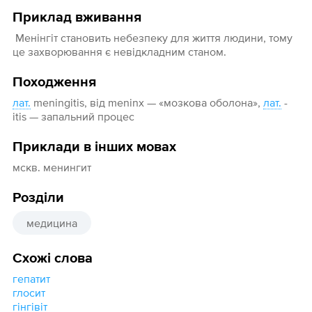
Приклад вживання
Менінгіт становить небезпеку для життя людини, тому
це захворювання є невідкладним станом.
Походження
лат.
meningitis, від meninx — «мозкова оболона»,
лат.
-
itis — запальний процес
Приклади в інших мовах
мскв. менингит
Розділи
медицина
Схожі слова
гепатит
глосит
гінгівіт