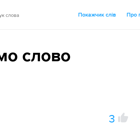
Покажчик слів
Про 
мо слово
3