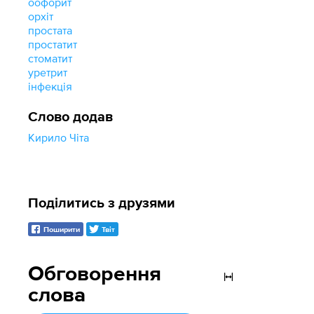
оофорит
орхіт
простата
простатит
стоматит
уретрит
інфекція
Слово додав
Кирило Чіта
Поділитись з друзями
Поширити
Твіт
Обговорення
слова