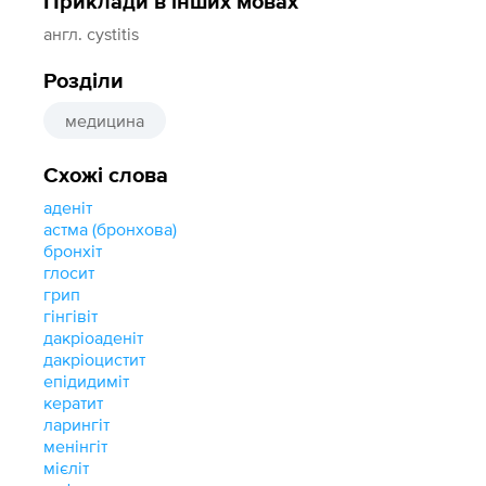
Приклади в інших мовах
англ. cystitis
Розділи
медицина
Схожі слова
аденіт
астма (бронхова)
бронхіт
глосит
грип
гінгівіт
дакріоаденіт
дакріоцистит
епідидиміт
кератит
ларингіт
менінгіт
мієліт