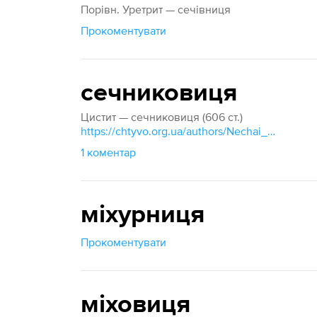
Порівн. Уретрит — сечівниця
Прокоментувати
сечниковиця
Цистит — сечниковиця (606 ст.)
https://chtyvo.org.ua/authors/Nechai_Stanislav/Rosiisko_-_ukrainskyi_medychnyi_slovnyk_z_inshomovnymy_nazvamy_2003/
1 коментар
міхурниця
Прокоментувати
міховиця