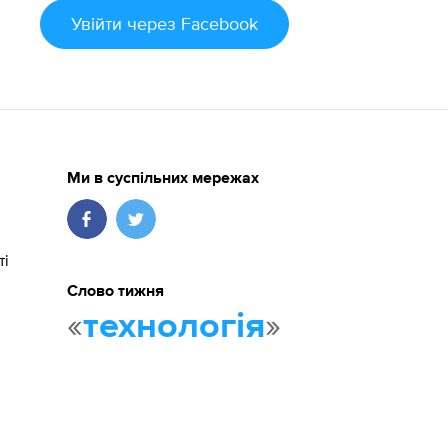
Увійти
через Facebook
Ми в суспільних мережах
ті
Слово тижня
«
»
технологія