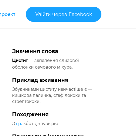
проєкт
Увійти
через Facebook
Значення слова
— запалення слизової
Цистит
оболонки сечового міхура.
Приклад вживання
Збудниками циститу найчастіше є —
кишкова паличка, стафілококи та
стрептококи.
Походження
З
гр.
κύστις «пузырь»