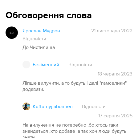
Обговорення слова
Ярослав Мудров
21 листопада 2022
Відповісти
До Чистилища
Безіменний
Відповісти
18
червня
2023
Ліпше вилучити, а то будуть і далі "гамселики"
додавати.
Kuľturnyj aborihen
Відповісти
17
серпня
2025
На вилучення не потеребно ,бо хтось таки
знайдеться ,хто добаве ,а так хоч люди будуть
знати