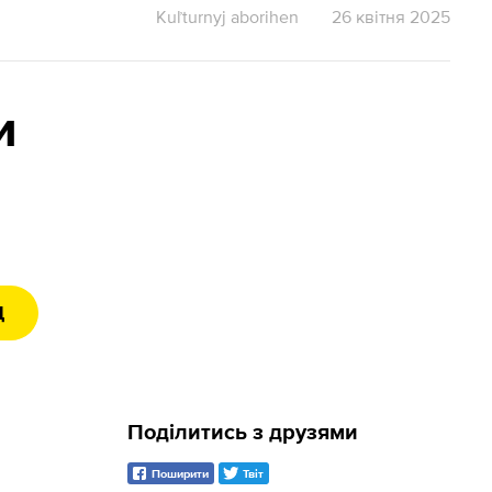
Kuľturnyj aborihen
26 квітня 2025
и
Д
Поділитись з друзями
Поширити
Твіт