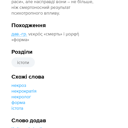
раси», але насправді вони – не більше,
ніж смертоносний результат
психотропного впливу.
Походження
дав.-гр.
νεκρός «смерть» і μορφή
«форма»
Розділи
істоти
Схожі слова
некроз
некрократія
некролог
форма
істота
Слово додав