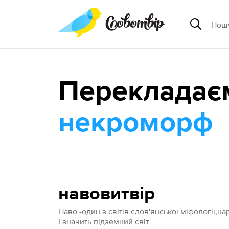
Перекладає
некроморф
навовитвір
Наво -один з світів слов'янської міфології,нар
І значить підземний світ