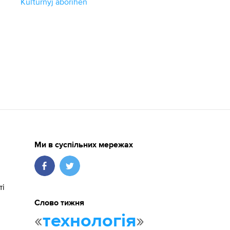
Kuľturnyj aborihen
Ми в суспільних мережах
ті
Слово тижня
«
»
технологія