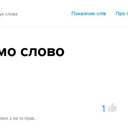
Покажчик слів
Про 
мо слово
1
івні з яв та прав .