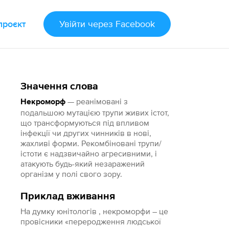
проєкт
Увійти
через Facebook
Значення слова
— реанімовані з
Некроморф
подальшою мутацією трупи живих істот,
що трансформуються під впливом
інфекції чи других чинників в нові,
жахливі форми. Рекомбіновані трупи/
істоти є надзвичайно агресивними, і
атакують будь-який незаражений
організм у полі свого зору.
Приклад вживання
На думку юнітологів , некроморфи – це
провісники «переродження людської