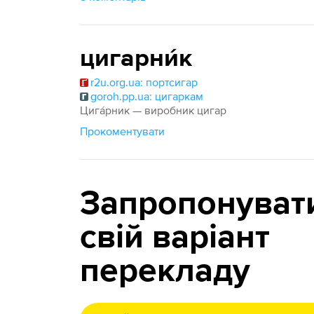
цигарни́к
r2u.org.ua: портсигар
goroh.pp.ua: цигаркам
Цигáрник — виробник цигар
Прокоментувати
Запропонуват
свій варіант
перекладу