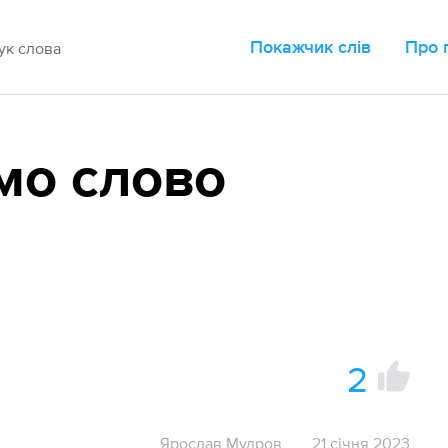
Покажчик слів
Про 
мо слово
2
Ярослав Мудров
21 січня 2023