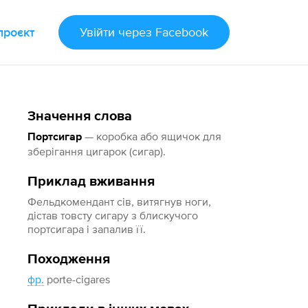
проєкт
Увійти
через Facebook
Значення слова
— коробка або ящичок для
Портсигар
зберігання цигарок (сигар).
Приклад вживання
Фельдкомендант сів, витягнув ноги,
дістав товсту сигару з блискучого
портсигара і запалив її.
Походження
фр.
porte-cigares