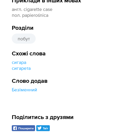
Приклади в інших мовах
англ. cigarette case
пол. papierośnica
Розділи
побут
Схожі слова
сигара
сигарета
Слово додав
Безіменний
Поділитись з друзями
Поширити
Твіт