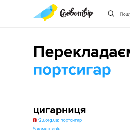
Перекладає
портсигар
цигарниця
r2u.org.ua: портсигар
5 коментарів