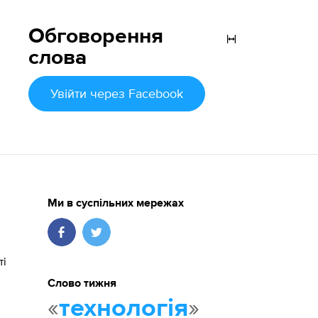
Обговорення
слова
Увійти
через Facebook
Ми в суспільних мережах
ті
Слово тижня
«
»
технологія