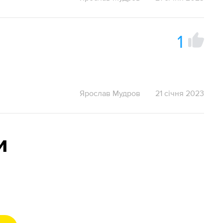
1
Ярослав Мудров
21 січня 2023
и