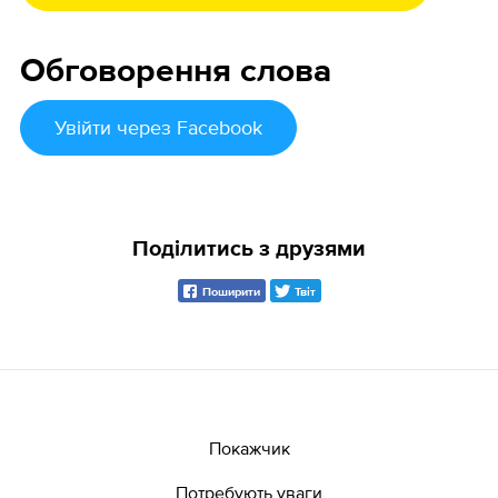
Обговорення слова
Увійти
через Facebook
Поділитись з друзями
Поширити
Твіт
Покажчик
Потребують уваги