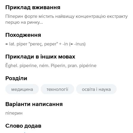
Приклад вживання
Піперин форте містить найвищу концентрацію екстракту
перцю на ринку...
Походження
← lat. piper "pereç, peper" + -in (← -inus)
Приклади в інших мовах
Ẽghel. piperine, ném. Piperin, pran. pipérine
Розділи
медицина
технології
освіта і наука
Варіанти написання
піперин
Слово додав