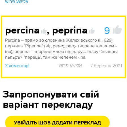
אלישע פרוש
9
percina
,
peprina
Percina – прямо зо словника Желехівського (ІІ, 629):
перчи́на "Piperine" (від pereç, perç- творене чепенем -
ina); peprina – творене мною від д.-рус. твару <пьпьрь/
пьпьръ> "перець", тим же чепенем -ina.
3 коментарі
אלישע פרוש
7 березня 2021
Запропонувати свій
варіант перекладу
УВІЙДІТЬ ЩОБ ДОДАТИ ПЕРЕКЛАД