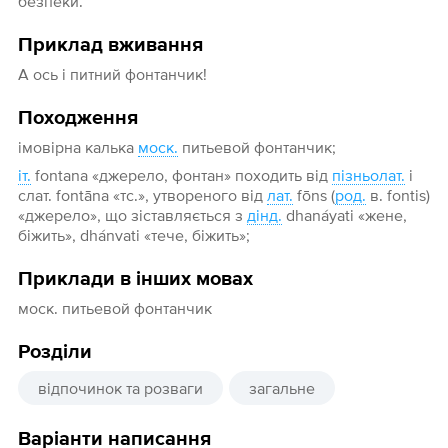
безпеки.
Приклад вживання
А ось і питний фонтанчик!
Походження
імовірна калька
моск.
питьевой фонтанчик;
іт.
fontana «джерело, фонтан» походить від
пізньолат.
і
слат. fontāna «тс.», утвореного від
лат.
fōns (
род.
в. fоntis)
«джерело», що зіставляється з
дінд.
dhanáyati «жене,
біжить», dhánvati «тече, біжить»;
Приклади в інших мовах
моск. питьевой фонтанчик
Розділи
відпочинок та розваги
загальне
Варіанти написання