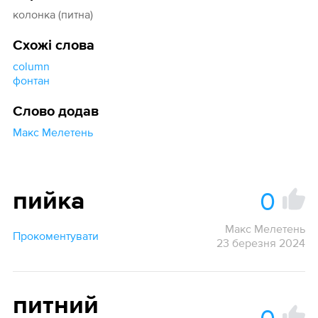
колонка (питна)
Схожі слова
column
фонтан
Слово додав
Макс Мелетень
0
пийка
Макс Мелетень
Прокоментувати
23 березня 2024
питний