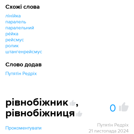
Схожі слова
лінійка
паралель
паралельний
ре́йка
рейсмус
ролик
штангенрейсмус
Слово додав
Путятін Редріх
рівнобіжник
,
0
рівнобіжниця
Путятін Редріх
Прокоментувати
21 листопада 2024