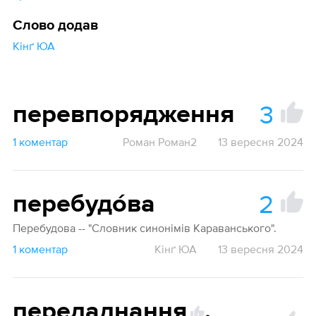
Слово додав
Кінґ ЮА
3
перевпорядження
1 коментар
Роман Роман2
13 вересня 2024
2
перебудо́ва
Перебудова -- "Словник синонімів Караванського".
1 коментар
Кінґ ЮА
13 вересня 2024
переладнання
,
1