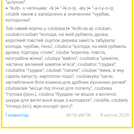
"шлунок".
← *kulb- з чепіньми: -ik (← *-ik-o-s), -aly (← *-a-l-y-o-s);
cóubik також є засвідчено в значеннях "чурбак,
колодочка".
Той самий корінь у cóubasa (← *kulb-as-a), cóuban,
coübán/coüban "колода, на якій рубають дрова;
короткий товстий оцупок дерева замість табурета;
колода, чурбак, пень", cóubica "колода, на якій рубають
дрова; підпора; стояк", cóuba "коротка, товста,
незграбна жінка", cóubya "вайло", coübatca "шматок,
частина; великий шматок м'яса", coübatoc "грудка",
coübattie "грудки", cóubati "латати", cóubax "ямка, в яку
садять капусту, картоплю тощо", coübaxyka "засік;
заглиблення біля комина для дрібних кухонних речей",
cóubaxœk "місце під піччю для попелу", coübexa
"голова (ірон.), cóubca "бурдюк чи мішок з волячої
шкури для витягання води з колодязя", cóublik, cóubely
"пічкур (іхт.); жук-носоріг (ент.)".
1 коментар
אלישע פרוש
11 квітня 2021