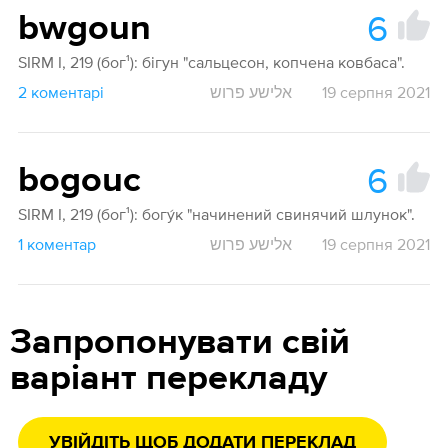
6
bwgoun
SIRM I, 219 (бог¹): бігун "сальцесон, копчена ковбаса".
2 коментарі
אלישע פרוש
19 серпня 2021
6
bogouc
SIRM I, 219 (бог¹): богу́к "начинений свинячий шлунок".
1 коментар
אלישע פרוש
19 серпня 2021
Запропонувати свій
варіант перекладу
УВІЙДІТЬ ЩОБ ДОДАТИ ПЕРЕКЛАД