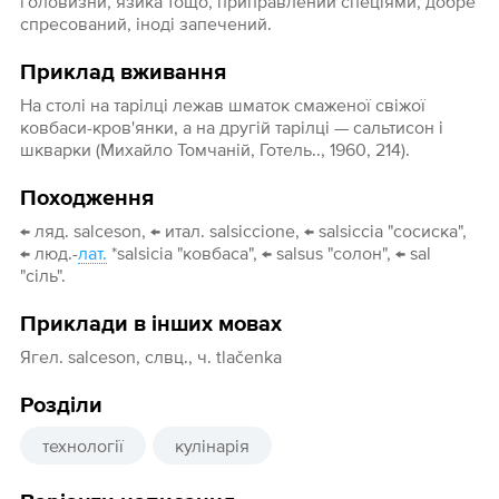
головизни, язика тощо, приправлений спеціями, добре
спресований, іноді запечений.
Приклад вживання
На столі на тарілці лежав шматок смаженої свіжої
ковбаси-кров'янки, а на другій тарілці — сальтисон і
шкварки (Михайло Томчаній, Готель.., 1960, 214).
Походження
← ляд. salceson, ← итал. salsiccione, ← salsiccia "сосиска",
← люд.-
лат.
*salsicia "ковбаса", ← salsus "солон", ← sal
"сіль".
Приклади в інших мовах
Ягел. salceson, слвц., ч. tlačenka
Розділи
технології
кулінарія