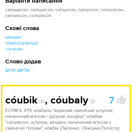
Варіанти написання
сальцисон, сальцесон, салцисон, салцосон, сельсисон,
сельтесон, сольтисон
Схожі слова
ке́ндюх
лівер (нутрощі)
сосиска
Слово додав
אלישע פרוש
7
cóubik
,
cóubaly
ЕСУМ ІІ, 479: ко́вбаль "варений свинячий шлунок,
начинений м'ясом і здором; кендюх", ко́вбик
"сальтисон; шлунок, кендюх, начинений м'ясом з
свинячої голови", ко́вбік (Лисенко, Лексика Полісся)