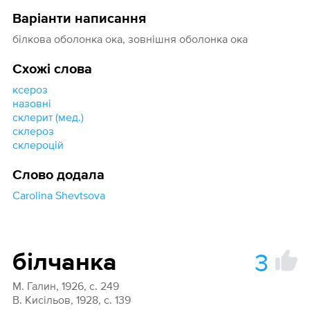
Варіанти написання
білкова оболонка ока, зовнішня оболонка ока
Схожі слова
ксероз
назовні
склерит (мед.)
склероз
склероцій
Слово додала
Carolina Shevtsova
3
білчанка
М. Галин, 1926, с. 249
В. Кисільов, 1928, с. 139