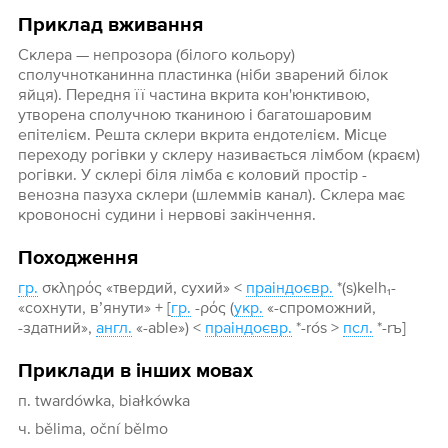
Приклад вживання
Склера — непрозора (білого кольору)
сполучнотканинна пластинка (ніби зварений білок
яйця). Передня її частина вкрита кон'юнктивою,
утворена сполучною тканиною і багатошаровим
епітелієм. Решта склери вкрита ендотелієм. Місце
переходу рогівки у склеру називається лімбом (краєм)
рогівки. У склері біля лімба є коловий простір -
венозна пазуха склери (шлеммів канал). Склера має
кровоносні судини і нервові закінчення.
Походження
гр.
σκληρός «твердий, сухий» <
праіндоєвр.
*(s)kelh₁-
«сохнути, в’янути» + [
гр.
-ρός (
укр.
«-спроможний,
-здатний»,
англ.
«-able») <
праіндоєвр.
*-rós >
псл.
*-rъ]
Приклади в інших мовах
п. twardówka, białkówka
ч. bělima, oční bělmo