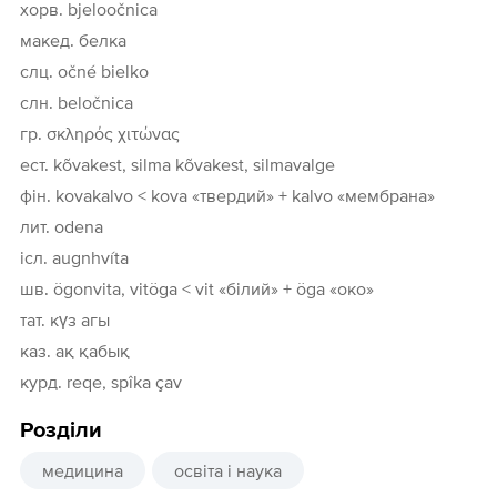
хорв. bjeloočnica
макед. белка
слц. očné bielko
слн. beločnica
гр. σκληρός χιτώνας
ест. kõvakest, silma kõvakest, silmavalge
фін. kovakalvo < kova «твердий» +‎ kalvo «мембрана»
лит. odena
ісл. augnhvíta
шв. ögonvita, vitöga < vit «білий» +‎ öga «око»
тат. күз агы
каз. ақ қабық
курд. reqe, spîka çav
Розділи
медицина
освіта і наука