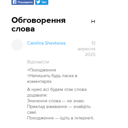
Поширити
Твіт
Обговорення
слова
Carolina Shevtsova
12
вересня
2025
Відповісти
>Походження
>Напишить будь ласка в
коментарях
А нумо всі будем отак слова
додавати:
Значення слова — не знаю.
Приклад вживання — знайдіть
самі.
Походження — іщіть в інтернеті.