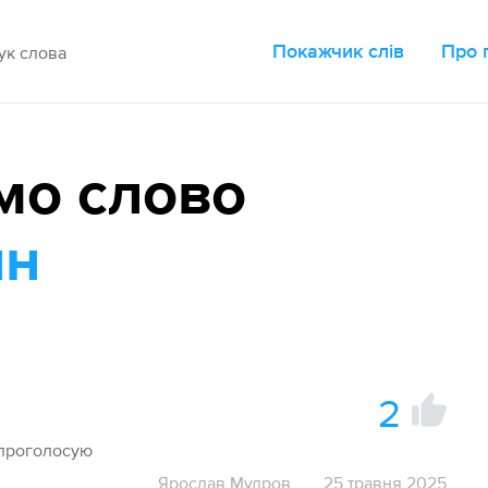
Покажчик слів
Про 
мо слово
ин
2
 проголосую
Ярослав Мудров
25 травня 2025