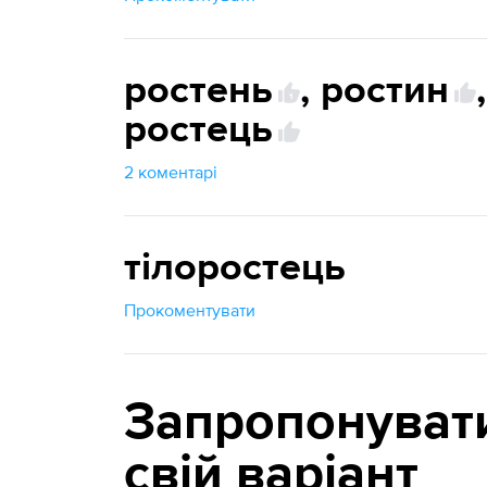
ростень
,
ростин
,
1
ростець
2 коментарі
тілоростець
Прокоментувати
Запропонуват
свій варіант