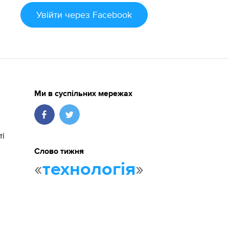
Увійти
через Facebook
Ми в суспільних мережах
ті
Слово тижня
«
»
технологія