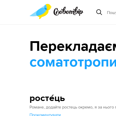
Перекладає
соматотроп
росте́ць
Романе, додайте ростець окремо, я за нього
Прокоментувати