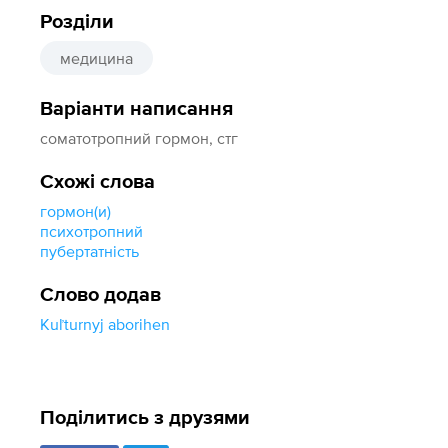
Розділи
медицина
Варіанти написання
соматотропний гормон, стг
Схожі слова
гормон(и)
психотропний
пубертатність
Слово додав
Kuľturnyj aborihen
Поділитись з друзями