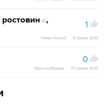
ростовин
,
1
Роман Роман2
8 травня 2025
0
Ярослав Мудров
25 травня 2025
и