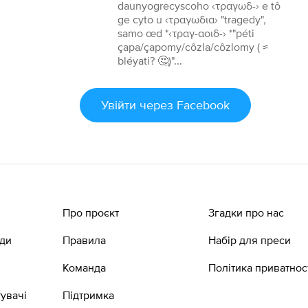
daunyogrecyscoho ‹τραγωδ-› e tô
ge cyto u ‹τραγωδια› "tragedy",
samo œd *‹τραγ-αοιδ-› *"péti
çapa/çapomy/côzla/côzlomy ( ≈
bléyati? 🤔)"...
Увійти
через Facebook
Про проєкт
Згадки про нас
ади
Правила
Набір для преси
Команда
Політика приватнос
увачі
Підтримка