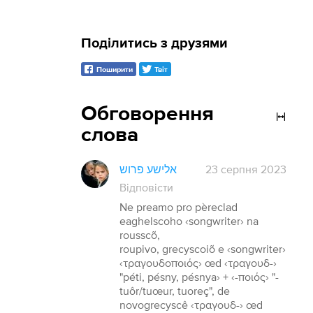
Поділитись з друзями
Поширити
Твіт
Обговорення
слова
אלישע פרוש
23 серпня 2023
Відповісти
Ne preamo pro pèreclad
eaghelscoho ‹songwriter› na
rousscõ,
roupivo, grecyscoiõ e ‹songwriter›
‹τραγουδοποιός› œd ‹τραγουδ-›
"péti, pésny, pésnya› + ‹-ποιός› "-
tuôr/tuœur, tuoreç", de
novogrecyscê ‹τραγουδ-› œd