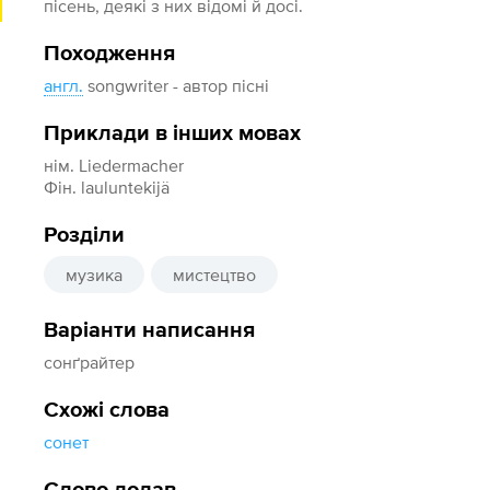
пісень, деякі з них відомі й досі.
Походження
англ.
songwriter - автор пісні
Приклади в інших мовах
нім. Liedermacher
Фін. lauluntekijä
Розділи
музика
мистецтво
Варіанти написання
сонґрайтер
Схожі слова
сонет