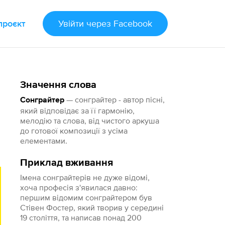
проєкт
Увійти
через Facebook
Значення слова
— сонграйтер - автор пісні,
Сонграйтер
який відповідає за її гармонію,
мелодію та слова, від чистого аркуша
до готової композиції з усіма
елементами.
Приклад вживання
Імена сонграйтерів не дуже відомі,
хоча професія з'явилася давно:
першим відомим сонграйтером був
Стівен Фостер, який творив у середині
19 століття, та написав понад 200