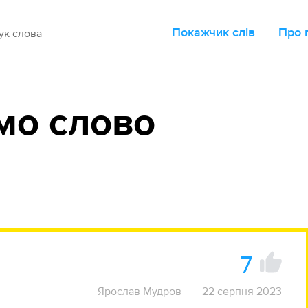
Покажчик слів
Про 
мо слово
7
Ярослав Мудров
22 серпня 2023