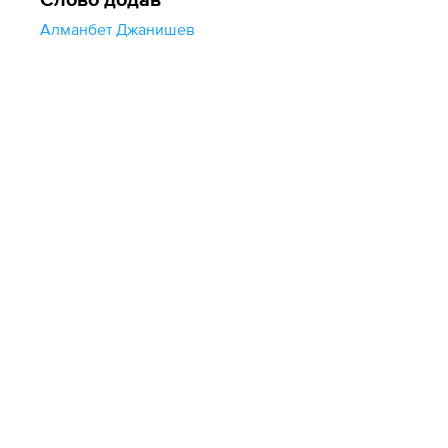
Слово додав
Алманбет Джанишев