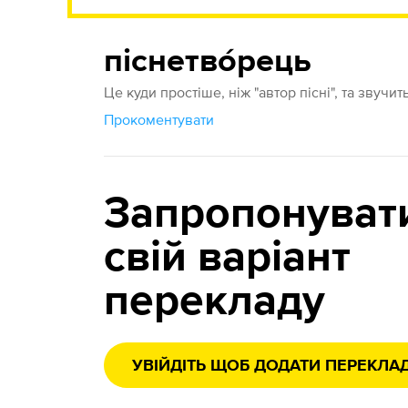
піснетво́рець
Це куди простіше, ніж "автор пісні", та звуч
Прокоментувати
Запропонуват
свій варіант
перекладу
УВІЙДІТЬ ЩОБ ДОДАТИ ПЕРЕКЛА