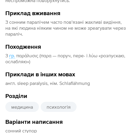
неспроможна поворухнутись.
Приклад вживання
З сонним паралічем часто пов'язані жахливі видіння,
на які людина ніяким чином не може зреагувати через
параліч.
Походження
З
гр.
παράλυσις (παρα — поруч, пере- і λύω «розпускаю,
ослабляю»)
Приклади в інших мовах
англ. sleep paralysis, нім. Schlaflähmung
Розділи
медицина
психологія
Варіанти написання
сонний ступор