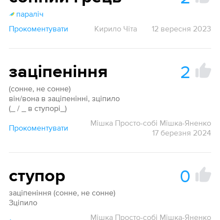
параліч
Прокоментувати
Кирило Чіта
12 вересня 2023
2
заціпеніння
(сонне, не сонне)
він/вона в заціпенінні, зціпило
(_ / _ в ступорі_)
Мішка Просто-собі Мішка-Яненко
Прокоментувати
17 березня 2024
0
ступор
заціпеніння (сонне, не сонне)
Зціпило
Мішка Просто-собі Мішка-Яненко