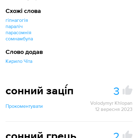
Схожі слова
гіпнагогія
параліч
парасомнія
сомнамбула
Слово додав
Кирило Чіта
3
сонний заці́п
Volodymyr Khlopan
Прокоментувати
12 вересня 2023
2
сонний грець