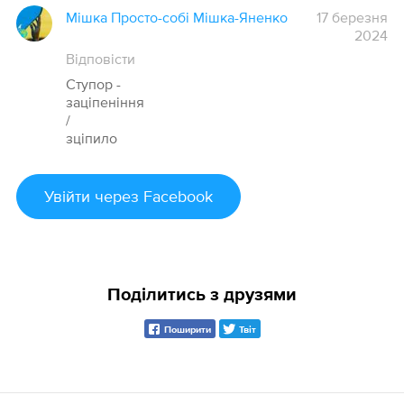
Мішка Просто-собі Мішка-Яненко
17 березня
2024
Відповісти
Ступор -
заціпеніння
/
зціпило
Увійти
через Facebook
Поділитись з друзями
Поширити
Твіт