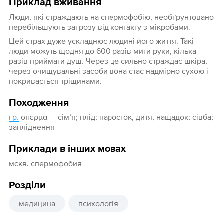
Приклад вживання
Люди, які страждають на спермофобію, необґрунтовано
перебільшують загрозу від контакту з мікробами.
Цей страх дуже ускладнює людині його життя. Такі
люди можуть щодня до 600 разів мити руки, кілька
разів приймати душ. Через це сильно страждає шкіра,
через очищувальні засоби вона стає надмірно сухою і
покривається тріщинами.
Походження
гр.
σπέρμα — сім’я; плід; паросток, дитя, нащадок; сівба;
запліднення
Приклади в інших мовах
мскв. спермофобия
Розділи
медицина
психологія