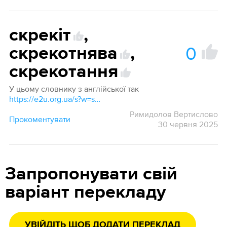
скрекіт
,
1
0
скрекотнява
,
1
скрекотання
У цьому словнику з англійської так
https://e2u.org.ua/s?w=stridulat*&dicts=all&highlight=on&filter_lines=on
Римидолов Вертислово
Прокоментувати
30 червня 2025
Запропонувати свій
варіант перекладу
УВІЙДІТЬ ЩОБ ДОДАТИ ПЕРЕКЛАД