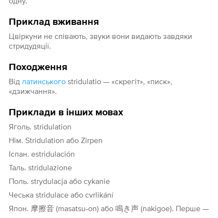
одну.
Приклад вживання
Цвіркуни не співають, звуки вони видають завдяки
стридудяції.
Походження
Від
латинського
stridulatio — «скрегіт», «писк»,
«дзижчання».
Приклади в інших мовах
Яголь. stridulation
Нім. Stridulation або Zirpen
Іспан. estridulación
Таль. stridulazione
Поль. strydulacja або cykanie
Чеська stridulace або cvrlikání
Япон. 摩擦音 (masatsu-on) або 鳴き声 (nakigoе). Перше —