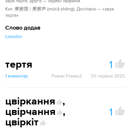
звук тертя, друге — «крик» тварини
Кит. 摩擦聲 / 摩擦声 (mócā shēng). Дослівно — «звук
тертя»
Слово додав
Liesolòn
1
тертя
1 коментар
Роман Роман2
30 червня 2025
цвіркання
,
1
цвірчання
,
цвіркіт