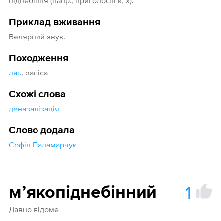
піднебіння (напр., приголосні к, х).
Приклад вживання
Велярний звук.
Походження
лат.
, завіса
Схожі слова
деназалізація
Слово додала
Софія Паламарчук
1
мʼякопіднебінний
Давно відоме