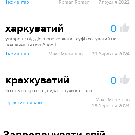
1 коментар
Roman Roman
7 грудня 2022
0
харкуватий
утворене від дієслова харкати і суфікса -уватий на
позначення подібності.
1 коментар
Макс Мелетень
20 березня 2024
0
крахкуватий
бо немов крахкає, видає звуки к х г та ґ.
Макс Мелетень
Прокоментувати
29 березня 2024