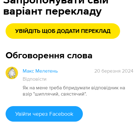
Запропонувати свій
варіант перекладу
УВІЙДІТЬ ЩОБ ДОДАТИ ПЕРЕКЛАД
Обговорення слова
Макс Мелетень
20 березня 2024
Відповісти
Як на мене треба бпридумати відповідник на
взір "шиплячий, свястячий".
Увійти
через Facebook