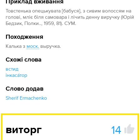
Приклад вживання
Товстенька опецькувата [бабуся], з сивим волоссям на
голові, мліє біля самовара і лічить денну виручку (Юрій
Бедзик, Полки.., 1959, 81). СУМ.
Походження
Калька з
моск.
выручка.
Схожі слова
встид
інкаса́тор
Слово додав
Sherif Ermachenko
14
виторг