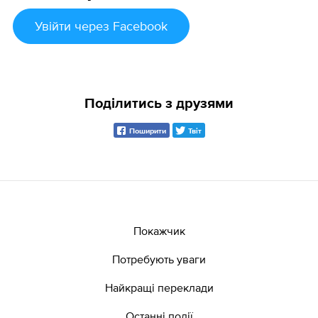
Увійти
через Facebook
Поділитись з друзями
Поширити
Твіт
Покажчик
Потребують уваги
Найкращі переклади
Останні події