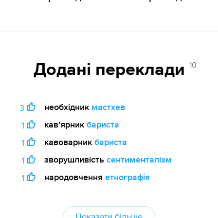
10
Додані переклади
необхідник
мастхев
3
кавʼярник
бариста
1
кавоварник
бариста
1
зворушливість
сентименталізм
1
народовчення
етнографія
1
Показати більше