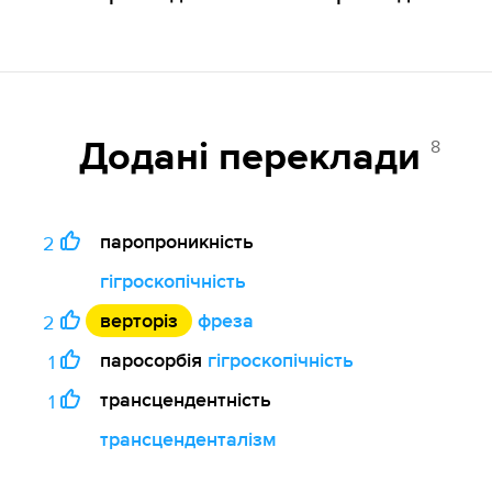
8
Додані переклади
паропроникність
2
гігроскопічність
верторіз
фреза
2
паросорбія
гігроскопічність
1
трансцендентність
1
трансценденталізм