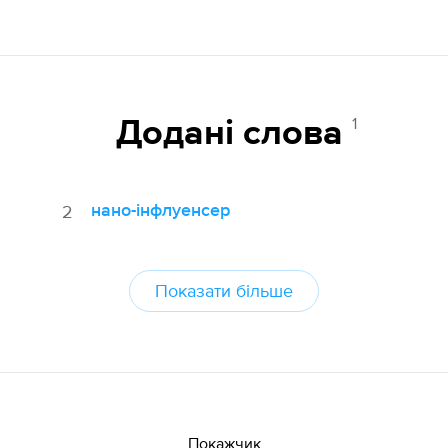
1
Додані cлова
нано-інфлуенсер
2
Показати більше
Покажчик